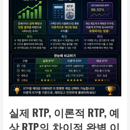
실제 RTP, 이론적 RTP, 예
상 RTP의 차이점 완벽 이