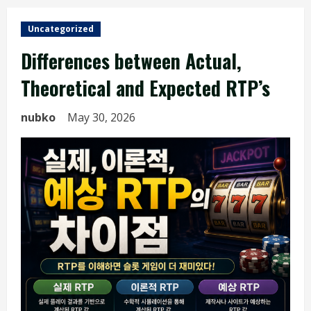
Uncategorized
Differences between Actual,
Theoretical and Expected RTP’s
nubko
May 30, 2026