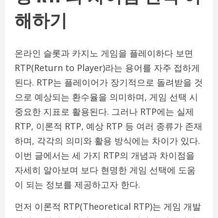
해하기
온라인 슬롯과 카지노 게임을 플레이하다 보면
RTP(Return to Player)라는 용어를 자주 접하게
된다. RTP는 플레이어가 장기적으로 돌려받을 것
으로 예상되는 환수율을 의미하며, 게임 선택 시
중요한 지표로 활용된다. 그러나 RTP에는 실제
RTP, 이론적 RTP, 예상 RTP 등 여러 종류가 존재
하며, 각각의 의미와 활용 방식에는 차이가 있다.
이번 글에서는 세 가지 RTP의 개념과 차이점을
자세히 알아보며 보다 현명한 게임 선택에 도움
이 되는 정보를 제공하고자 한다.
먼저 이론적 RTP(Theoretical RTP)는 게임 개발