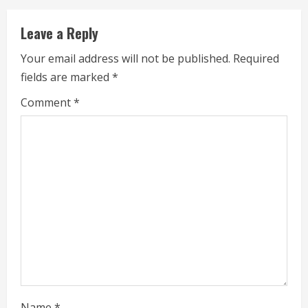
i
Leave a Reply
n
Your email address will not be published.
Required
u
fields are marked
*
e
Comment
*
R
e
a
d
i
n
g
Name
*