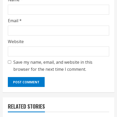
Email
*
Website
Save my name, email, and website in this
browser for the next time I comment.
RELATED STORIES