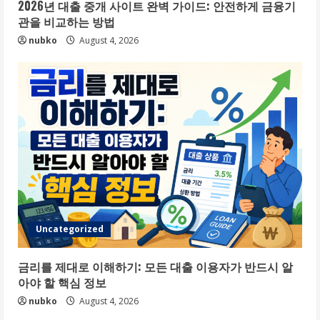
2026년 대출 중개 사이트 완벽 가이드: 안전하게 금융기
관을 비교하는 방법
nubko
August 4, 2026
Uncategorized
금리를 제대로 이해하기: 모든 대출 이용자가 반드시 알
아야 할 핵심 정보
nubko
August 4, 2026