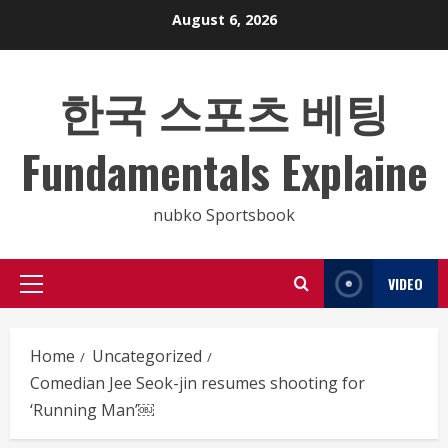
Skip
August 6, 2026
to
content
한국 스포츠 베팅
Fundamentals Explaine
nubko Sportsbook
VIDEO
Primary
Menu
Home
Uncategorized
Comedian Jee Seok-jin resumes shooting for
‘Running Man’￼