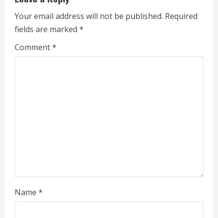
u
Your email address will not be published.
Required
e
fields are marked
*
R
Comment
*
e
a
d
i
n
g
Name
*