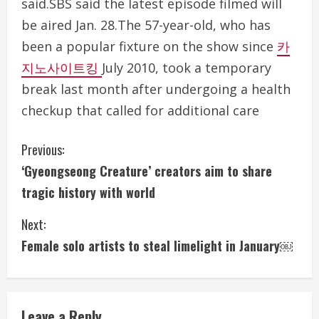
said.SBS said the latest episode filmed will
be aired Jan. 28.The 57-year-old, who has
been a popular fixture on the show since
카
지노사이트킹
July 2010, took a temporary
break last month after undergoing a health
checkup that called for additional care
C
Previous:
‘Gyeongseong Creature’ creators aim to share
o
tragic history with world
n
Next:
t
Female solo artists to steal limelight in January￼
i
n
Leave a Reply