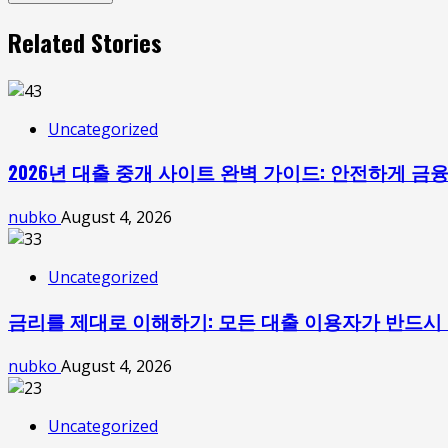
Related Stories
Uncategorized
2026년 대출 중개 사이트 완벽 가이드: 안전하게 
nubko
August 4, 2026
Uncategorized
금리를 제대로 이해하기: 모든 대출 이용자가 반드시 
nubko
August 4, 2026
Uncategorized