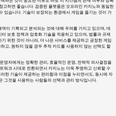
선택하는 것이 중요한 이유도 바로 이 시스템의 존재 여부와 정확
를 참고하면 좋습니다. 검증된 플랫폼은 오프라인 카지노와 동일한
수 있습니다. 기술이 보장되는 환경에서 게임을 즐기는 것이 가
역이 기록되고 분석되는 것에 대해 우려를 가지고 있으며, 데
터 보호 정책과 암호화 기술을 적용하고 있으며, 법률과 규제
기 위한 것이 아니라, 더 나은 서비스를 제공하고 공정한 게임
고, 원하지 않을 경우 추적 카드를 사용하지 않는 선택도 할
 운영자에게는 정확한 관리, 효율적인 운영, 전략적 의사결정을
네트워크 시대로 전환되면서 카지노는 더욱 투명하고 신뢰할 수
이러한 기술이 제공하는 편리함과 이점을 누리면서도, 동시에 자
은 그것을 사용하는 사람들의 선택과 관리 방식입니다.