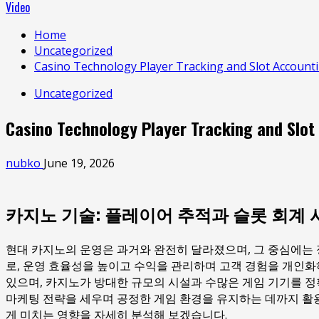
Video
Home
Uncategorized
Casino Technology Player Tracking and Slot Account
Uncategorized
Casino Technology Player Tracking and Slo
nubko
June 19, 2026
카지노 기술: 플레이어 추적과 슬롯 회계 
현대 카지노의 운영은 과거와 완전히 달라졌으며, 그 중심에는 
로, 운영 효율성을 높이고 수익을 관리하며 고객 경험을 개인화
있으며, 카지노가 방대한 규모의 시설과 수많은 게임 기기를 정
마케팅 전략을 세우며 공정한 게임 환경을 유지하는 데까지 활용되
게 미치는 영향을 자세히 분석해 보겠습니다.