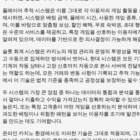
플레이어 추적 시스템은 이름 그대로 각 이용자의 게임 활동을
제시하면, 시스템은 베팅 금액, 플레이 시간, 사용한 게임 종류
며, 이를 바탕으로 맞춤형 보상, 할인 혜택, 무료 숙박권, 초
은 수준의 서비스를 제공하고, 특정 게임을 선호하는 이용자에
알려져 있으며, 데이터를 기반으로 한 의사결정이 가능하게 해
슬롯 회계 시스템은 카지노의 재정 관리와 운영의 투명성을 책
고 수동으로 집계하던 방식에서 벗어나, 현대 시스템은 모든 기기
기계의 작동 상태나 고장 신호까지 자동으로 본사 서버에 전달되며
는 역할도 하는데, 모든 거래와 변동 사항이 기록되고 추적 가
에서 이 기술은 법적 기준을 충족하고 공정성을 보장하는 필수
두 시스템의 가장 큰 장점 중 하나는 데이터의 통합과 분석을 
서 얼마나 지출하고 수익을 가져갔는지 정확히 파악할 수 있으며,
높은지, 또는 특정 고객층이 어떤 게임을 선호하는지 분석하여 
과도한 베팅이나 위험한 패턴을 보이는 이용자를 조기에 발견하
을 만드는 데도 기여합니다.
온라인 카지노 환경에서도 이러한 기술은 그대로 적용되며, 그