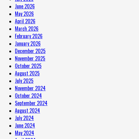
June 2026
May 2026
April 2026
March 2026
February 2026
January 2026
December 2025
November 2025
October 2025
August 2025
July 2025
November 2024
October 2024
September 2024
August 2024
July 2024
June 2024
May 2024