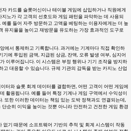
 전자 카드를 슬롯머신이나 테이블 게임에 삽입하거나 직원에게
는 카지노가 각 고객의 선호도와 게임 패턴을 파악하는 데 사용되
다. 예를 들어 자주 방문하고 고액을 베팅하는 이용자에게는 더 높
고객 유지율을 높이고 재방문을 유도하는 가장 효과적인 도구로
중앙에서 통제하고 기록합니다. 과거에는 기계마다 직접 확인하
에 투입된 금액, 지급된 상금, 잔액, 오류 발생 여부, 심지어
리가 이루어집니다. 이 시스템은 부정 행위나 기기 조작을 방지하
고 대응할 수 있습니다. 규제 기관의 감독을 받는 카지노 산업
데이터와 슬롯 회계 데이터를 결합하면, 어떤 고객이 어떤 게임에
 데 활용됩니다. 예를 들어 특정 기계나 게임 구역에서 수익성이
. 또한 이러한 데이터는 책임 있는 도박 정책과도 연결되는데,
 단순히 이익을 높이는 것뿐 아니라 안전하고 건전한 게임 환경
 없기 때문에 소프트웨어 기반의 추적 및 회계 시스템이 작동