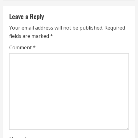
n
Leave a Reply
u
Your email address will not be published.
Required
e
fields are marked
*
R
Comment
*
e
a
d
i
n
g