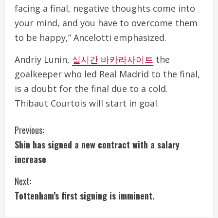
facing a final, negative thoughts come into
your mind, and you have to overcome them
to be happy,” Ancelotti emphasized.
Andriy Lunin,
실시간 바카라사이트
the
goalkeeper who led Real Madrid to the final,
is a doubt for the final due to a cold.
Thibaut Courtois will start in goal.
C
Previous:
Shin has signed a new contract with a salary
o
increase
n
Next:
t
Tottenham’s first signing is imminent.
i