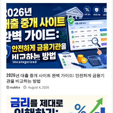
Uncategorized
2026년 대출 중개 사이트 완벽 가이드: 안전하게 금융기
관을 비교하는 방법
nubko
August 4, 2026