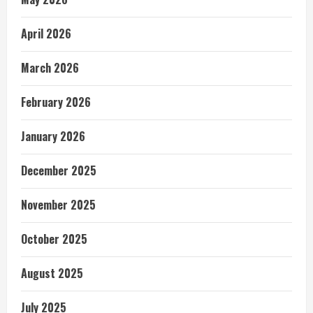
April 2026
March 2026
February 2026
January 2026
December 2025
November 2025
October 2025
August 2025
July 2025