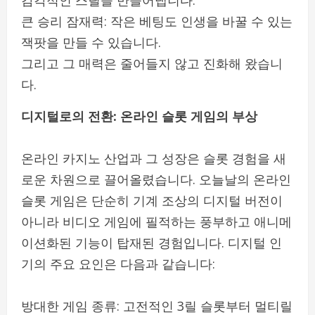
큰 승리 잠재력: 작은 베팅도 인생을 바꿀 수 있는
잭팟을 만들 수 있습니다.
그리고 그 매력은 줄어들지 않고 진화해 왔습니
다.
디지털로의 전환: 온라인 슬롯 게임의 부상
온라인 카지노 산업과 그 성장은 슬롯 경험을 새
로운 차원으로 끌어올렸습니다. 오늘날의 온라인
슬롯 게임은 단순히 기계 조상의 디지털 버전이
아니라 비디오 게임에 필적하는 풍부하고 애니메
이션화된 기능이 탑재된 경험입니다. 디지털 인
기의 주요 요인은 다음과 같습니다:
방대한 게임 종류: 고전적인 3릴 슬롯부터 멀티릴