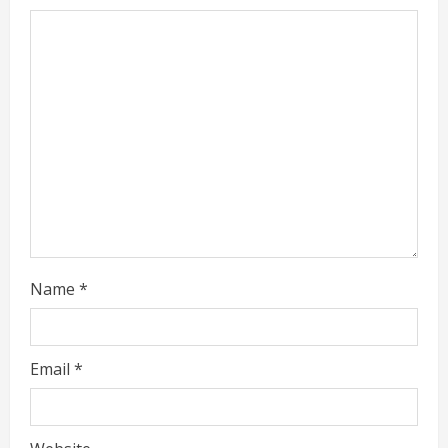
R
e
a
d
i
n
g
Name
*
Email
*