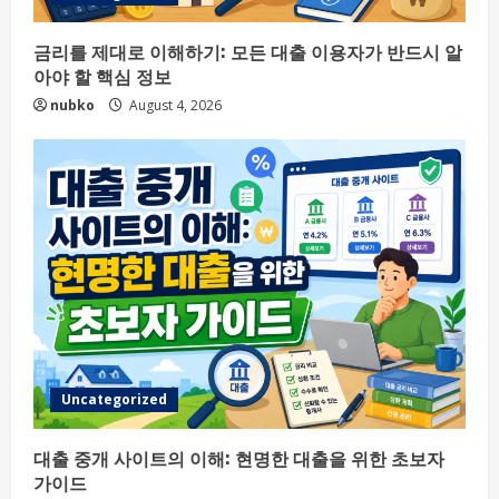
금리를 제대로 이해하기: 모든 대출 이용자가 반드시 알
아야 할 핵심 정보
nubko
August 4, 2026
Uncategorized
대출 중개 사이트의 이해: 현명한 대출을 위한 초보자
가이드