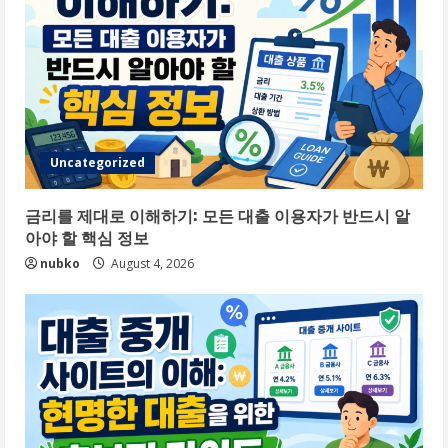
Uncategorized
금리를 제대로 이해하기: 모든 대출 이용자가 반드시 알
아야 할 핵심 정보
nubko
August 4, 2026