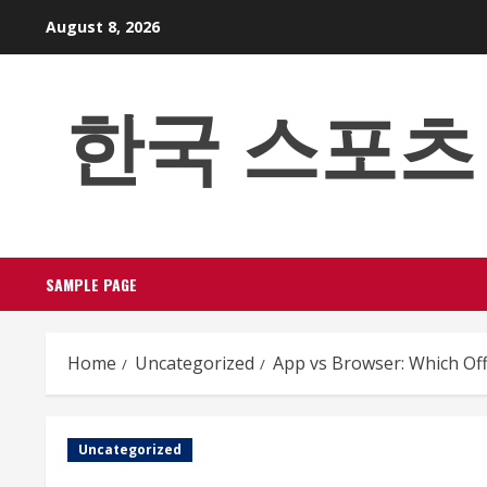
Skip
August 8, 2026
to
content
한국 스포츠 베팅
SAMPLE PAGE
Home
Uncategorized
App vs Browser: Which Off
Uncategorized