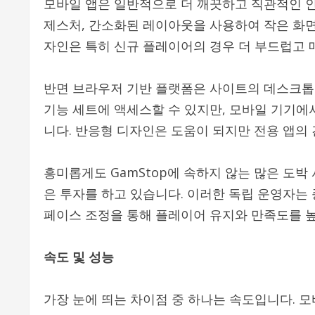
모바일 앱은 일반적으로 더 깨끗하고 직관적인 인
제스처, 간소화된 레이아웃을 사용하여 작은 화면
자인은 특히 신규 플레이어의 경우 더 부드럽고
반면 브라우저 기반 플랫폼은 사이트의 데스크톱
기능 세트에 액세스할 수 있지만, 모바일 기기에
니다. 반응형 디자인은 도움이 되지만 전용 앱의
흥미롭게도 GamStop에 속하지 않는 많은 도박
은 투자를 하고 있습니다. 이러한 독립 운영자는 
페이스 조정을 통해 플레이어 유지와 만족도를 높
속도 및 성능
가장 눈에 띄는 차이점 중 하나는 속도입니다. 