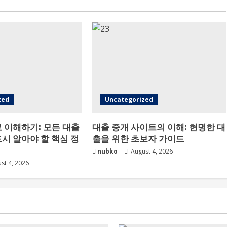
zed
Uncategorized
 이해하기: 모든 대출
대출 중개 사이트의 이해: 현명한 대
시 알아야 할 핵심 정
출을 위한 초보자 가이드
nubko
August 4, 2026
st 4, 2026