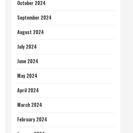
October 2024
September 2024
August 2024
July 2024
June 2024
May 2024
April 2024
March 2024
February 2024