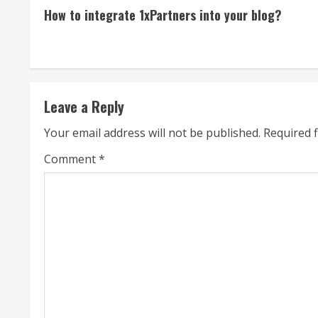
How to integrate 1xPartners into your blog?
o
n
t
Leave a Reply
i
Your email address will not be published.
Required 
n
Comment
*
u
e
R
e
a