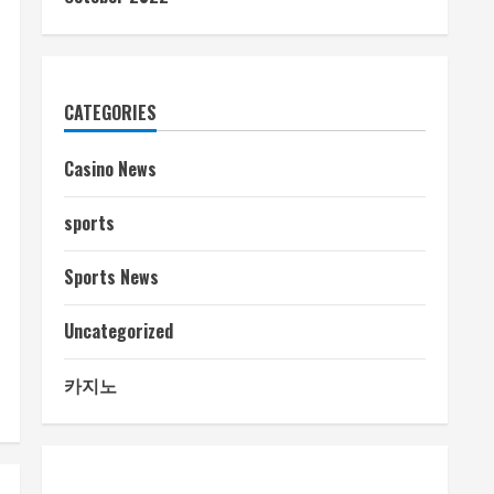
CATEGORIES
Casino News
sports
Sports News
Uncategorized
카지노