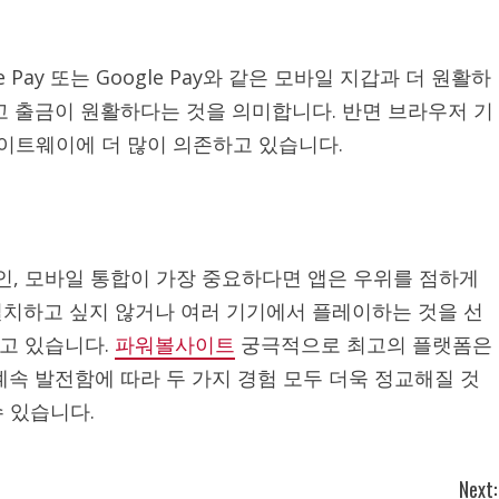
Pay 또는 Google Pay와 같은 모바일 지갑과 더 원활하
고 출금이 원활하다는 것을 의미합니다. 반면 브라우저 기
게이트웨이에 더 많이 의존하고 있습니다.
인, 모바일 통합이 가장 중요하다면 앱은 우위를 점하게
설치하고 싶지 않거나 여러 기기에서 플레이하는 것을 선
고 있습니다.
파워볼사이트
궁극적으로 최고의 플랫폼은
계속 발전함에 따라 두 가지 경험 모두 더욱 정교해질 것
 있습니다.
Next: