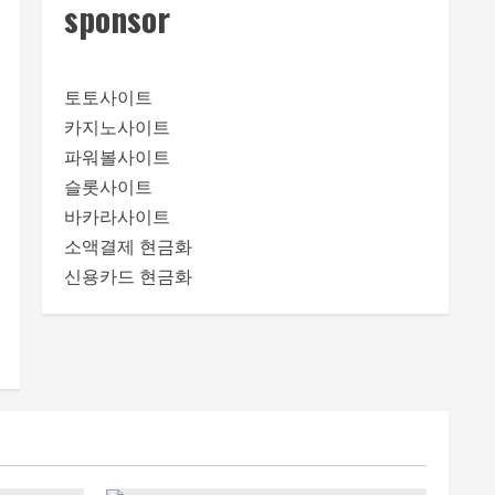
sponsor
토토사이트
카지노사이트
파워볼사이트
슬롯사이트
바카라사이트
소액결제 현금화
신용카드 현금화