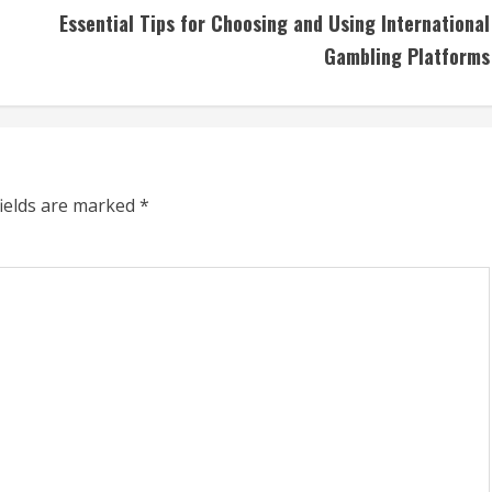
Essential Tips for Choosing and Using International
Gambling Platforms
fields are marked
*