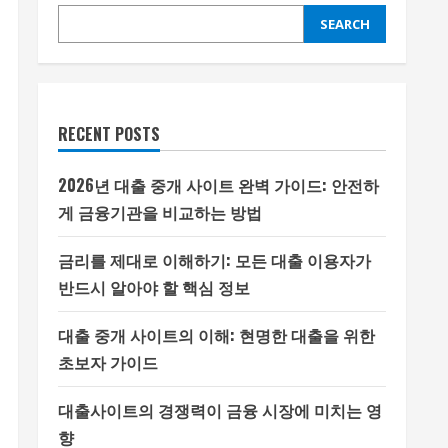
SEARCH
RECENT POSTS
2026년 대출 중개 사이트 완벽 가이드: 안전하
게 금융기관을 비교하는 방법
금리를 제대로 이해하기: 모든 대출 이용자가
반드시 알아야 할 핵심 정보
대출 중개 사이트의 이해: 현명한 대출을 위한
초보자 가이드
대출사이트의 경쟁력이 금융 시장에 미치는 영
향