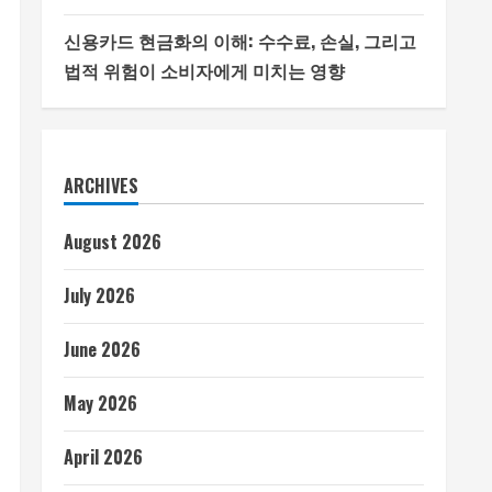
신용카드 현금화의 이해: 수수료, 손실, 그리고
법적 위험이 소비자에게 미치는 영향
ARCHIVES
August 2026
July 2026
June 2026
May 2026
April 2026