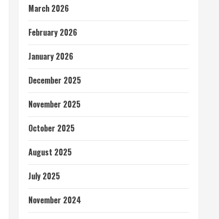
March 2026
February 2026
January 2026
December 2025
November 2025
October 2025
August 2025
July 2025
November 2024