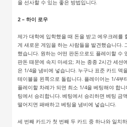
을 선사할 수 있는 좋은 방법입니다.
2 – 하이 로우
제가 대학에 입학했을 때 돈을 받고 에우크레를 
게 새로운 게임을 하는 사람들을 발견했습니다. 
했습니다. 원하는 어떤 판돈으로도 플레이할 수 
판돈 때문에 속지 마세요; 저는 종종 2시간 세션
은 1/4을 냄비에 넣습니다. 누구나 표준 카드 
테이블을 왼쪽으로 돌립니다. 플레이어는 1/4부
플레이할 차례가 되면 최소 1/4을 베팅해야 합니
팅에서 승리합니다. 베팅에서 승리하면 베팅 금액
떨어지면 패배하고 베팅을 냄비에 넣습니다.
세 번째 카드가 첫 번째 두 카드 중 하나와 일치