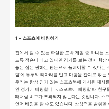
1 – 스포츠에 베팅하기
집에서 할 수 있는 확실한 도박 게임 중 하나는 
드류 잭슨이 타고 있다면 경기를 보는 것이 항상 
좋은 점은 원하는 판돈으로 플레이할 수 있다는 것
팀’이 튜투와 티아라를 입고 마당을 잔디로 깎는 
우리는 항상 인기 있는 스포츠북에 게시된 대사
인 경기에 베팅합니다. 스포츠에 베팅할 때 친구
때처럼 비그가 부과되지 않는다는 것입니다. 스프
언더 베팅을 할 수도 있습니다. 상상력을 발휘할 