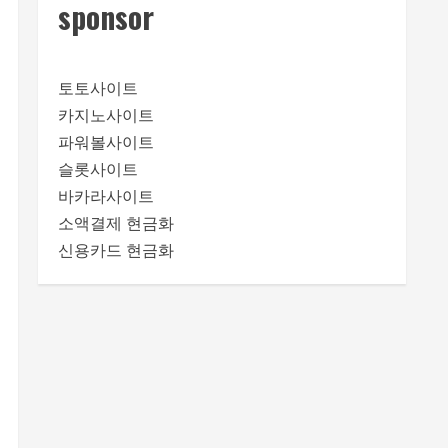
sponsor
토토사이트
카지노사이트
파워볼사이트
슬롯사이트
바카라사이트
소액결제 현금화
신용카드 현금화