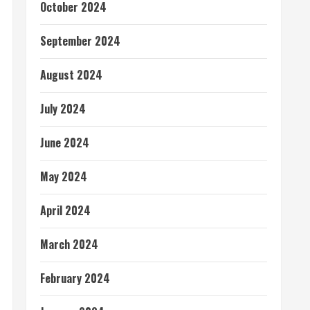
October 2024
September 2024
August 2024
July 2024
June 2024
May 2024
April 2024
March 2024
February 2024