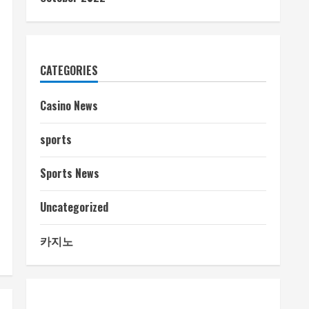
CATEGORIES
Casino News
sports
Sports News
Uncategorized
카지노