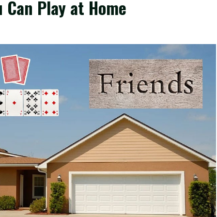
 Can Play at Home