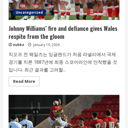
Uncategorized
Johnny Williams’ fire and defiance gives Wales
respite from the gloom
nubko
January 10, 2026
킥오프 전 웨일즈는 잉글랜드가 처음 라넬리에서 국제
경기를 치른 1887년에 최종 스코어라인에 안착했을 것
입니다. 최근 결과를 고려할...
Read
Read More
more
about
Johnny
Williams’
fire
and
defiance
gives
Wales
respite
from