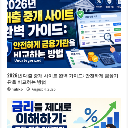
Uncategorized
2026년 대출 중개 사이트 완벽 가이드: 안전하게 금융기
관을 비교하는 방법
nubko
August 4, 2026