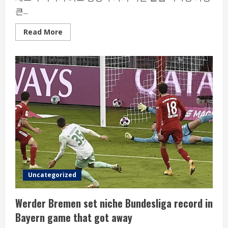
큰...
Read
Read More
more
about
David
Silva
adulation
shines
light
on
curious
denial
of
Touré’s
greatness
Uncategorized
Werder Bremen set niche Bundesliga record in
Bayern game that got away