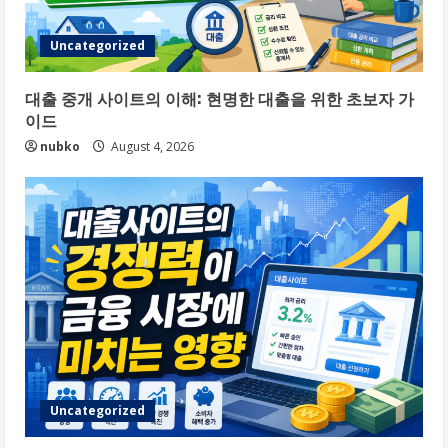
Uncategorized
대출 중개 사이트의 이해: 현명한 대출을 위한 초보자 가
이드
nubko
August 4, 2026
Uncategorized