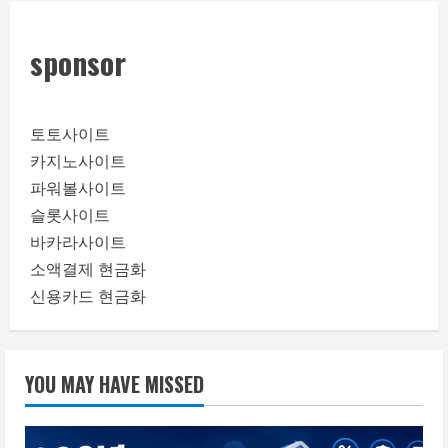
sponsor
토토사이트
카지노사이트
파워볼사이트
슬롯사이트
바카라사이트
소액결제 현금화
신용카드 현금화
YOU MAY HAVE MISSED