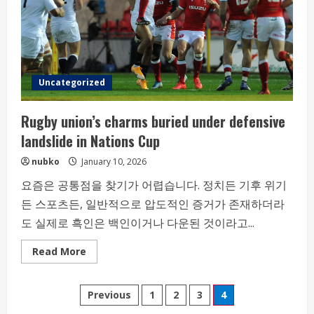
the
gloom
Uncategorized
Rugby union’s charms buried under defensive
landslide in Nations Cup
nubko
January 10, 2026
요즘은 공통점을 찾기가 어렵습니다. 정치든 기후 위기
든 스포츠든, 일반적으로 압도적인 증거가 존재하더라
도 실제로 흑인은 백인이거나 다운된 것이라고...
Read
Read More
more
about
Rugby
Posts
union’s
Previous
1
2
3
4
charms
buried