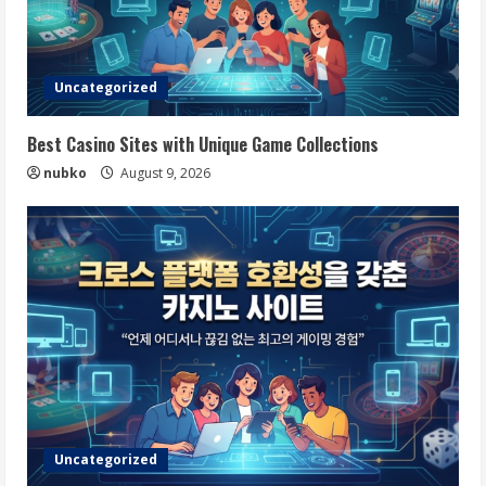
Uncategorized
Best Casino Sites with Unique Game Collections
nubko
August 9, 2026
Uncategorized