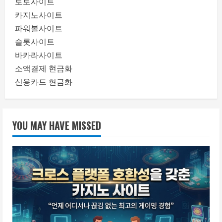
토토사이트
카지노사이트
파워볼사이트
슬롯사이트
바카라사이트
소액결제 현금화
신용카드 현금화
YOU MAY HAVE MISSED