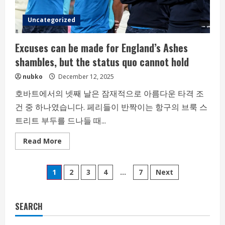
Uncategorized
Excuses can be made for England’s Ashes
shambles, but the status quo cannot hold
nubko
December 12, 2025
호바트에서의 넷째 날은 잠재적으로 아름다운 타격 조
건 중 하나였습니다. 페리들이 반짝이는 항구의 브룩 스
트리트 부두를 드나들 때...
Read
Read More
more
about
Excuses
Posts
can
1
2
3
4
…
7
Next
be
made
pagination
for
England’s
Ashes
SEARCH
shambles,
but
the