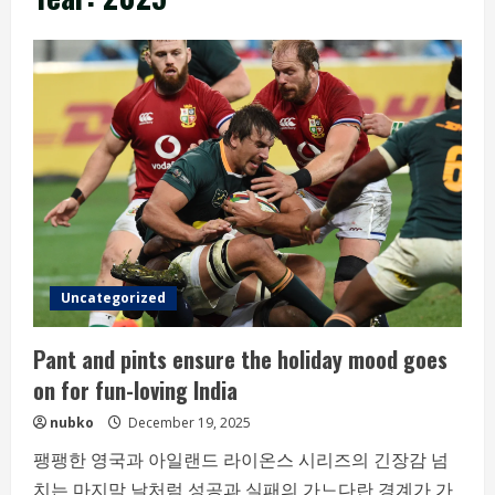
Uncategorized
Pant and pints ensure the holiday mood goes
on for fun-loving India
nubko
December 19, 2025
팽팽한 영국과 아일랜드 라이온스 시리즈의 긴장감 넘
치는 마지막 날처럼 성공과 실패의 가느다란 경계가 가