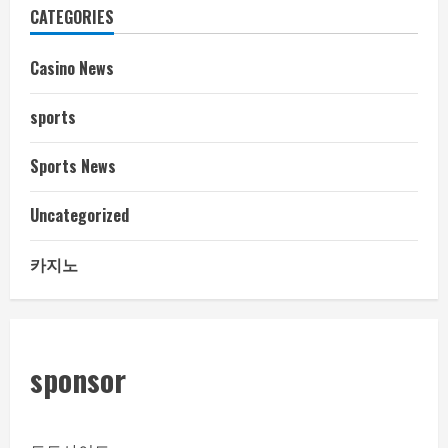
CATEGORIES
Casino News
sports
Sports News
Uncategorized
카지노
sponsor