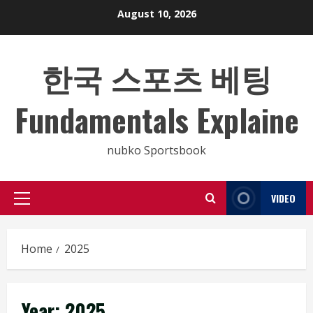
Skip
August 10, 2026
to
content
한국 스포츠 베팅
Fundamentals Explaine
nubko Sportsbook
VIDEO
Primary
Menu
Home
2025
Year:
2025