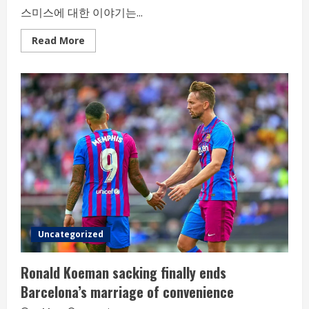
스미스에 대한 이야기는...
Read
Read More
more
about
Dean
Smith
in
need
of
solution
after
Aston
Villa
defeats
raise
doubts
Uncategorized
Ronald Koeman sacking finally ends
Barcelona’s marriage of convenience