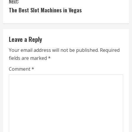
Next:
n
The Best Slot Machines in Vegas
t
i
Leave a Reply
n
Your email address will not be published.
Required
u
fields are marked
*
e
Comment
*
R
e
a
d
i