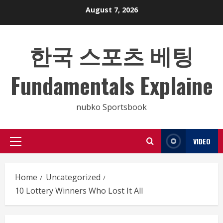
Skip
August 7, 2026
to
content
한국 스포츠 베팅
Fundamentals Explaine
nubko Sportsbook
VIDEO
Primary
Menu
Home
Uncategorized
10 Lottery Winners Who Lost It All