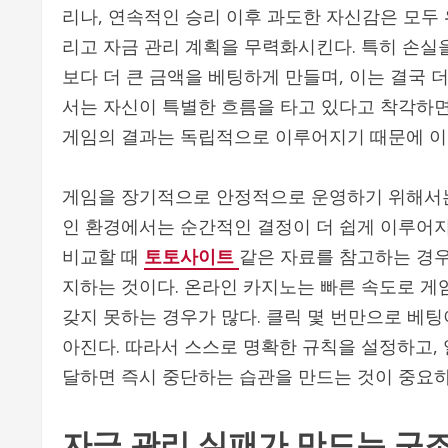
리나, 연속적인 승리 이후 과도한 자신감은 모두
리고 자금 관리 계획을 무력화시킨다. 특히 손
보다 더 큰 금액을 베팅하게 만들며, 이는 결국 
서는 자신이 특별한 흐름을 타고 있다고 착각하면
게임의 결과는 독립적으로 이루어지기 때문에 이
게임을 장기적으로 안정적으로 운영하기 위해서는
인 환경에서는 순간적인 결정이 더 쉽게 이루어지
비교할 때
토토사이트
같은 자료를 참고하는 경우
지하는 것이다. 온라인 카지노는 빠른 속도로 
갖지 못하는 경우가 많다. 클릭 몇 번만으로 베
아진다. 따라서 스스로 명확한 규칙을 설정하고,
달하면 즉시 중단하는 습관을 만드는 것이 중요하
자금 관리 실패가 만드는 구