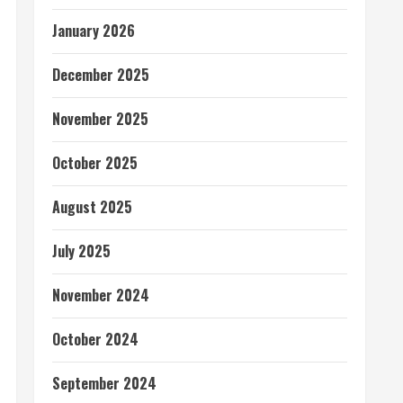
January 2026
December 2025
November 2025
October 2025
August 2025
July 2025
November 2024
October 2024
September 2024