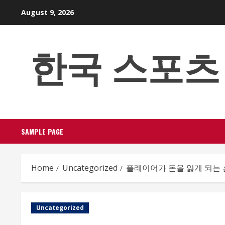
Skip
August 9, 2026
to
content
한국 스포츠 베팅
SAMPLE PAGE
Home
Uncategorized
플레이어가 돈을 잃게 되는 
Uncategorized