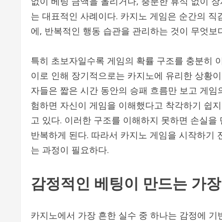
없이 베팅 금액을 올리거나, 충분한 휴식 없이 
는 대표적인 사례이다. 카지노 게임은 순간의 직
에, 반복적인 행동 습관을 관리하는 것이 무엇보
특히 초보자일수록 게임의 확률 구조를 충분히 
이로 인해 장기적으로는 카지노에 유리한 상황이 
자들은 짧은 시간 동안의 승패 흐름만 보고 게임의
험하면 자신이 게임을 이해했다고 착각하기 쉽지
고 있다. 이러한 구조를 이해하지 못하면 손실을
반복하게 된다. 따라서 카지노 게임을 시작하기 전
는 과정이 필요하다.
감정적인 베팅이 만드는 가장
카지노에서 가장 흔한 실수 중 하나는 감정에 기