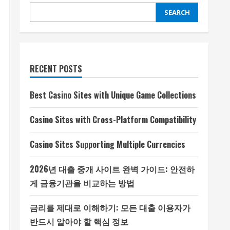
SEARCH
RECENT POSTS
Best Casino Sites with Unique Game Collections
Casino Sites with Cross-Platform Compatibility
Casino Sites Supporting Multiple Currencies
2026년 대출 중개 사이트 완벽 가이드: 안전하
게 금융기관을 비교하는 방법
금리를 제대로 이해하기: 모든 대출 이용자가
반드시 알아야 할 핵심 정보