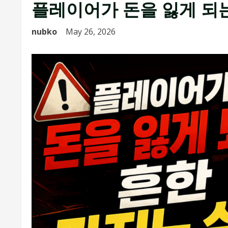
플레이어가 돈을 잃게 되
nubko
May 26, 2026