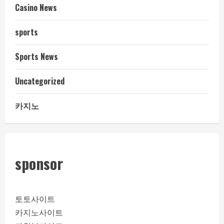
Casino News
sports
Sports News
Uncategorized
카지노
sponsor
토토사이트
카지노사이트