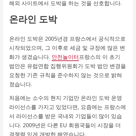
해외 사이트에서 도박을 하는 것을 선호합니다.
온라인 도박
온라인 도박은 2005년경 프랑스에서 공식적으로
시작되었으며, 그 이후로 세금 및 규정에 많은 변
화가 생겼습니다.
안전놀이터
프랑스의 이 초기
법안은 유럽연합 집행위원회가 도박 법안 변경을
요청한 기존 규칙을 준수하지 않는 것으로 밝혀
졌습니다.
처음에는 소수의 현지 기업만 온라인 도박 운영
라이선스를 가지고 있었다면, 요즘에는 프랑스에
서 라이선스를 받은 국내외 기업들이 많이 있습
니다. 2009년은 다른 EU 회원국들이 시장을 더
경쟁력 있게 개방한 해였습니다.