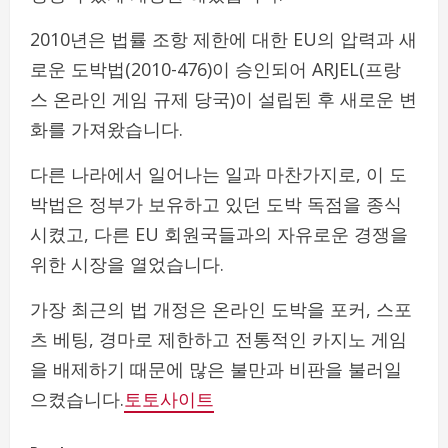
2010년은 법률 조항 제한에 대한 EU의 압력과 새
로운 도박법(2010-476)이 승인되어 ARJEL(프랑
스 온라인 게임 규제 당국)이 설립된 후 새로운 변
화를 가져왔습니다.
다른 나라에서 일어나는 일과 마찬가지로, 이 도
박법은 정부가 보유하고 있던 도박 독점을 종식
시켰고, 다른 EU 회원국들과의 자유로운 경쟁을
위한 시장을 열었습니다.
가장 최근의 법 개정은 온라인 도박을 포커, 스포
츠 베팅, 경마로 제한하고 전통적인 카지노 게임
을 배제하기 때문에 많은 불만과 비판을 불러일
으켰습니다.
토토사이트