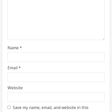
d
i
n
g
Name
*
Email
*
Website
Save my name, email, and website in this