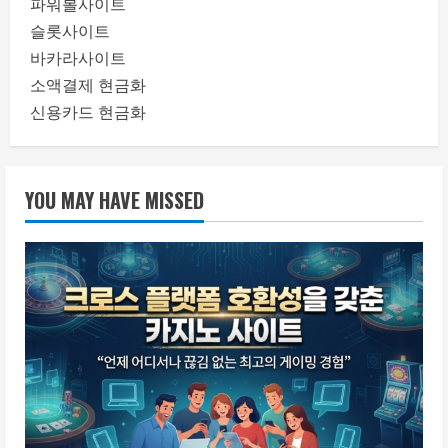
파워볼사이트
슬롯사이트
바카라사이트
소액결제 현금화
신용카드 현금화
YOU MAY HAVE MISSED