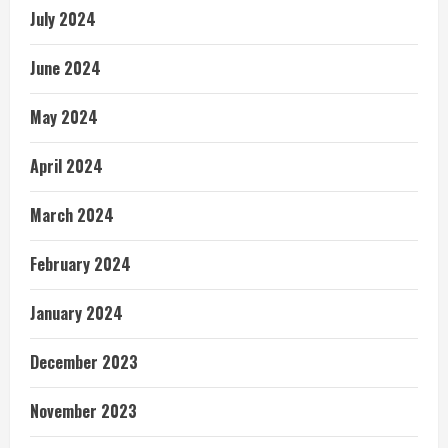
July 2024
June 2024
May 2024
April 2024
March 2024
February 2024
January 2024
December 2023
November 2023