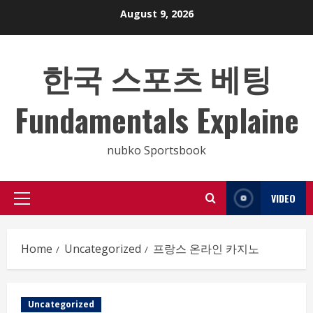
Skip
August 9, 2026
to
content
한국 스포츠 베팅
Fundamentals Explaine
nubko Sportsbook
VIDEO
Primary
Menu
Home
Uncategorized
프랑스 온라인 카지노
Uncategorized