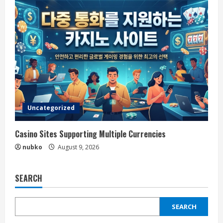
Uncategorized
Casino Sites Supporting Multiple Currencies
nubko
August 9, 2026
SEARCH
SEARCH