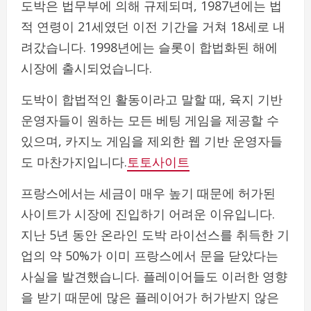
도박은 법무부에 의해 규제되며, 1987년에는 법
적 연령이 21세였던 이전 기간을 거쳐 18세로 내
려갔습니다. 1998년에는 슬롯이 합법화된 해에
시장에 출시되었습니다.
도박이 합법적인 활동이라고 말할 때, 육지 기반
운영자들이 원하는 모든 베팅 게임을 제공할 수
있으며, 카지노 게임을 제외한 웹 기반 운영자들
도 마찬가지입니다.
토토사이트
프랑스에서는 세금이 매우 높기 때문에 허가된
사이트가 시장에 진입하기 어려운 이유입니다.
지난 5년 동안 온라인 도박 라이선스를 취득한 기
업의 약 50%가 이미 프랑스에서 문을 닫았다는
사실을 발견했습니다. 플레이어들도 이러한 영향
을 받기 때문에 많은 플레이어가 허가받지 않은