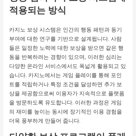
적용되는 방식
카지노 보상 시스템은 인간의 행동 패턴과 동기
부여에 대한 연구를 기반으로 설계됩니다. 사람
들은 일정한 노력에 대한 보상을 받으면 같은 행
동을 반복하려는 경향이 있으며, 이러한 심리는
다양한 온라인 서비스에서도 폭넓게 활용되고 있
습니다. 카지노에서는 게임 플레이를 통해 포인
트를 적립하거나 특정 조건을 달성하면 추가 보
상을 제공함으로써 이용자가 지속적으로 플랫폼
을 방문하도록 유도합니다. 이러한 과정은 게임
의 재미를 높이는 동시에 장기적인 이용 경험을
더욱 풍부하게 만들어 줍니다.
다양한 보상 프로그램이 플레