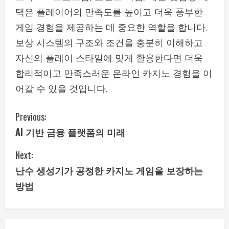
택은 플레이어의 만족도를 높이고 더욱 풍부한
게임 경험을 제공하는 데 중요한 역할을 합니다.
보상 시스템의 구조와 조건을 충분히 이해하고
자신의 플레이 스타일에 맞게 활용한다면 더욱
합리적이고 만족스러운 온라인 카지노 경험을 이
어갈 수 있을 것입니다.
C
Previous:
AI 기반 금융 플랫폼의 미래
o
Next:
n
난수 생성기가 공정한 카지노 게임을 보장하는
t
방법
i
n