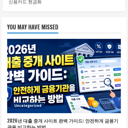
신용카드 현금화
YOU MAY HAVE MISSED
Uncategorized
2026년 대출 중개 사이트 완벽 가이드: 안전하게 금융기
관을 비교하는 방법