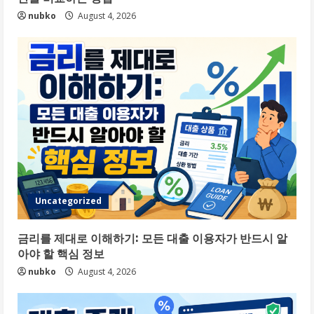
nubko
August 4, 2026
Uncategorized
금리를 제대로 이해하기: 모든 대출 이용자가 반드시 알
아야 할 핵심 정보
nubko
August 4, 2026