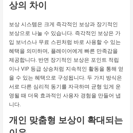
상의 차이
보상 시스템은 크게 즉각적인 보상과 장기적인
보상으로 나눌 수 있습니다. 즉각적인 보상은 가
입 보너스나 무료 스핀처럼 바로 사용할 수 있는
혜택을 의미하며, 플레이어에게 빠른 만족감을
제공합니다. 반면 장기적인 보상은 포인트 적립
이나 VIP 등급 상승처럼 지속적인 활동을 통해 얻
을 수 있는 혜택으로 구성됩니다. 두 가지 방식은
서로 다른 심리적 동기를 자극하며 균형 있게 운
영될 때 더욱 효과적인 사용자 경험을 만들어 냅
니다.
개인 맞춤형 보상이 확대되는
이유