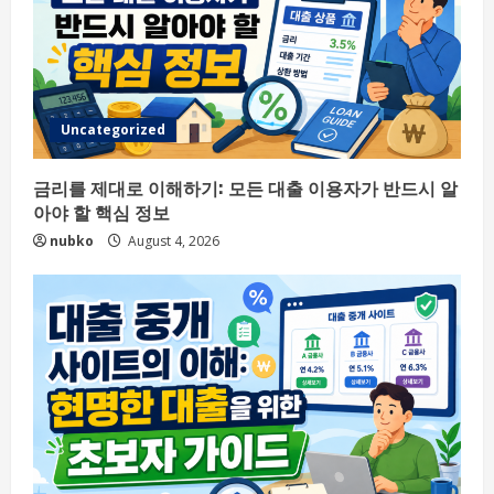
Uncategorized
금리를 제대로 이해하기: 모든 대출 이용자가 반드시 알
아야 할 핵심 정보
nubko
August 4, 2026