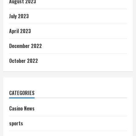
August 2023
July 2023
April 2023
December 2022
October 2022
CATEGORIES
Casino News
sports