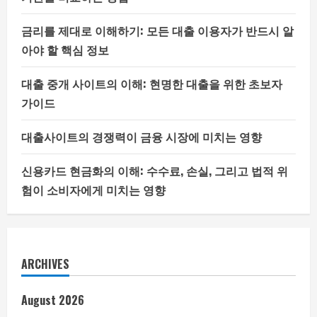
금리를 제대로 이해하기: 모든 대출 이용자가 반드시 알
아야 할 핵심 정보
대출 중개 사이트의 이해: 현명한 대출을 위한 초보자
가이드
대출사이트의 경쟁력이 금융 시장에 미치는 영향
신용카드 현금화의 이해: 수수료, 손실, 그리고 법적 위
험이 소비자에게 미치는 영향
ARCHIVES
August 2026