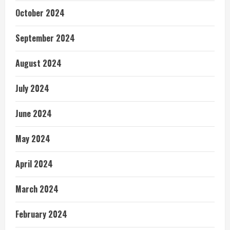
October 2024
September 2024
August 2024
July 2024
June 2024
May 2024
April 2024
March 2024
February 2024