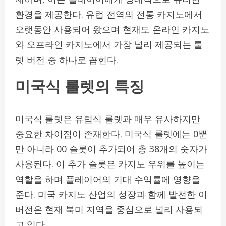
환경을 제공한다. 유럽 전역의 전통 카지노에서
오랫동안 사용되어 왔으며 현재도 온라인 카지노
와 오프라인 카지노에서 가장 널리 제공되는 룰
렛 버전 중 하나로 꼽힌다.
미국식 룰렛의 특징
미국식 룰렛은 유럽식 룰렛과 매우 유사하지만
중요한 차이점이 존재한다. 미국식 룰렛에는 0뿐
만 아니라 00 슬롯이 추가되어 총 38개의 숫자가
사용된다. 이 추가 슬롯은 카지노 우위를 높이는
역할을 하며 플레이어의 기대 수익률에 영향을
준다. 미국 카지노 산업의 성장과 함께 발전한 이
버전은 현재 북미 지역을 중심으로 널리 사용되
고 있다.