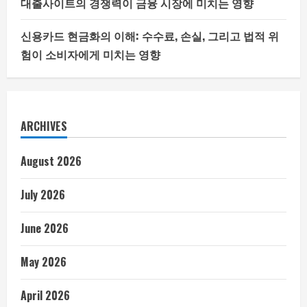
대출사이트의 경쟁력이 금융 시장에 미치는 영향
신용카드 현금화의 이해: 수수료, 손실, 그리고 법적 위
험이 소비자에게 미치는 영향
ARCHIVES
August 2026
July 2026
June 2026
May 2026
April 2026