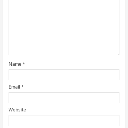
a
d
i
n
g
Name
*
Email
*
Website