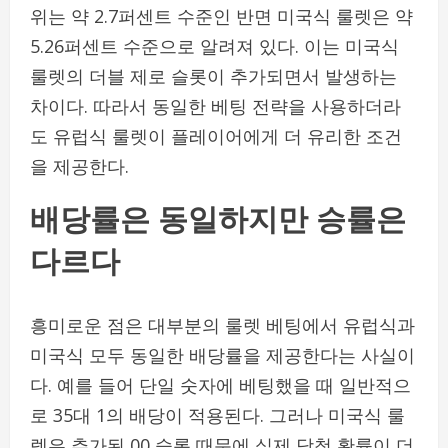
위는 약 2.7퍼센트 수준인 반면 미국식 룰렛은 약
5.26퍼센트 수준으로 알려져 있다. 이는 미국식
룰렛의 더블 제로 슬롯이 추가되면서 발생하는
차이다. 따라서 동일한 베팅 전략을 사용하더라
도 유럽식 룰렛이 플레이어에게 더 유리한 조건
을 제공한다.
배당률은 동일하지만 승률은
다르다
흥미로운 점은 대부분의 룰렛 베팅에서 유럽식과
미국식 모두 동일한 배당률을 제공한다는 사실이
다. 예를 들어 단일 숫자에 베팅했을 때 일반적으
로 35대 1의 배당이 적용된다. 그러나 미국식 룰
렛은 추가된 00 슬롯 때문에 실제 당첨 확률이 더