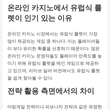
온라인 카지노에서 유럽식 룰
렛이 인기 있는 이유
온라인 카지노 시장에서는 유럽식 룰렛이 가장
많이 제공되는 게임 중 하나다. 이는 플레이어들
이 보다 유리한 확률을 선호하기 때문이다. 많은
온라인 카지노 운영자들도 플레이어 만족도를 높
이기 위해 유럽식 룰렛을 메인 게임으로 제공하
고 있으며, 라이브 딜러 버전에서도 유럽식 룰렛
을 쉽게 찾아볼 수 있다.
전략 활용 측면에서의 차이
마팅게일 전략이나 피보나치 전략과 같은 유명한