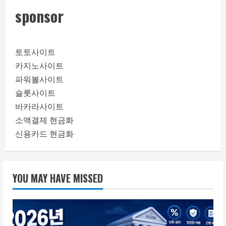
sponsor
토토사이트
카지노사이트
파워볼사이트
슬롯사이트
바카라사이트
소액결제 현금화
신용카드 현금화
YOU MAY HAVE MISSED