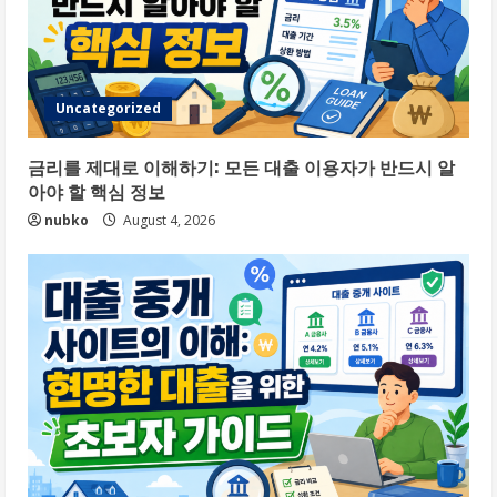
Uncategorized
금리를 제대로 이해하기: 모든 대출 이용자가 반드시 알
아야 할 핵심 정보
nubko
August 4, 2026