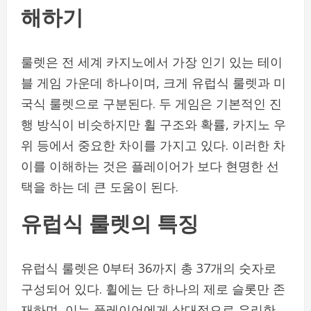
해하기
룰렛은 전 세계 카지노에서 가장 인기 있는 테이
블 게임 가운데 하나이며, 크게 유럽식 룰렛과 미
국식 룰렛으로 구분된다. 두 게임은 기본적인 진
행 방식이 비슷하지만 휠 구조와 확률, 카지노 우
위 등에서 중요한 차이를 가지고 있다. 이러한 차
이를 이해하는 것은 플레이어가 보다 현명한 선
택을 하는 데 큰 도움이 된다.
유럽식 룰렛의 특징
유럽식 룰렛은 0부터 36까지 총 37개의 숫자로
구성되어 있다. 휠에는 단 하나의 제로 슬롯만 존
재하며, 이는 플레이어에게 상대적으로 유리한