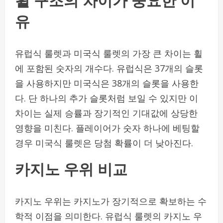
유
유럽식 룰렛과 미국식 룰렛의 가장 큰 차이는 휠
에 포함된 숫자의 개수다. 유럽식은 37개의 슬롯
을 사용하지만 미국식은 38개의 슬롯을 사용한
다. 단 하나의 추가 슬롯처럼 보일 수 있지만 이
차이는 실제 승률과 장기적인 기대값에 상당한
영향을 미친다. 플레이어가 숫자 하나에 베팅할
경우 미국식 룰렛은 당첨 확률이 더 낮아진다.
카지노 우위 비교
카지노 우위는 카지노가 장기적으로 확보하는 수
학적 이점을 의미한다. 유럽식 룰렛의 카지노 우