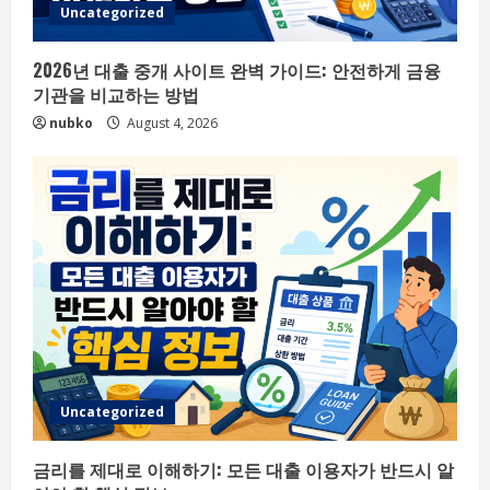
Uncategorized
2026년 대출 중개 사이트 완벽 가이드: 안전하게 금융
기관을 비교하는 방법
nubko
August 4, 2026
Uncategorized
금리를 제대로 이해하기: 모든 대출 이용자가 반드시 알