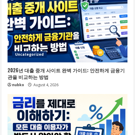
Uncategorized
2026년 대출 중개 사이트 완벽 가이드: 안전하게 금융기
관을 비교하는 방법
nubko
August 4, 2026