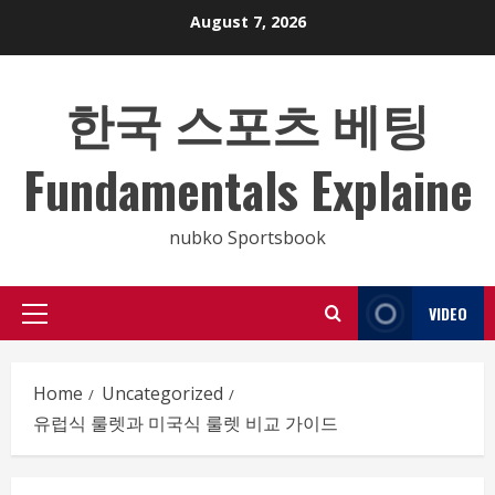
Skip
August 7, 2026
to
content
한국 스포츠 베팅
Fundamentals Explaine
nubko Sportsbook
VIDEO
Primary
Menu
Home
Uncategorized
유럽식 룰렛과 미국식 룰렛 비교 가이드