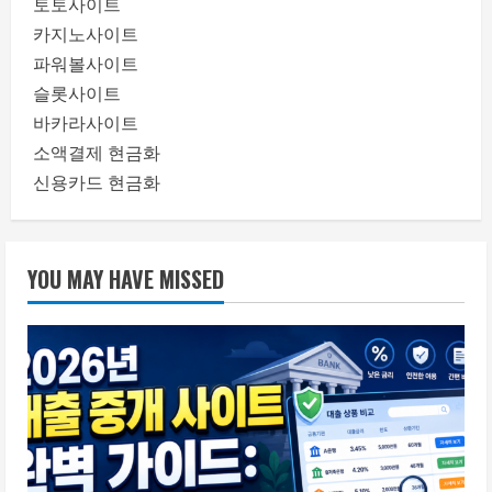
토토사이트
카지노사이트
파워볼사이트
슬롯사이트
바카라사이트
소액결제 현금화
신용카드 현금화
YOU MAY HAVE MISSED