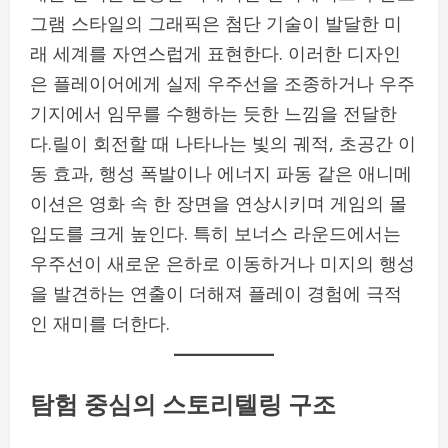
그램 스타일의 그래픽은 첨단 기술이 발달한 미
래 세계를 자연스럽게 표현한다. 이러한 디자인
은 플레이어에게 실제 우주선을 조종하거나 우주
기지에서 임무를 수행하는 듯한 느낌을 전달한
다.릴이 회전할 때 나타나는 빛의 궤적, 초공간 이
동 효과, 행성 폭발이나 에너지 파동 같은 애니메
이션은 영화 속 한 장면을 연상시키며 게임의 몰
입도를 크게 높인다. 특히 보너스 라운드에서는
우주선이 새로운 은하로 이동하거나 미지의 행성
을 발견하는 연출이 더해져 플레이 경험에 극적
인 재미를 더한다.
탐험 중심의 스토리텔링 구조