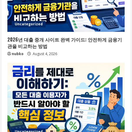
Uncategorized
2026년 대출 중개 사이트 완벽 가이드: 안전하게 금융기
관을 비교하는 방법
nubko
August 4, 2026
Uncategorized