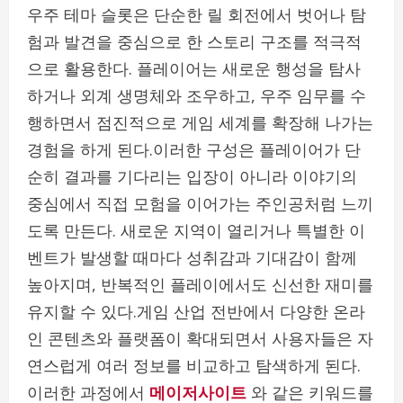
우주 테마 슬롯은 단순한 릴 회전에서 벗어나 탐
험과 발견을 중심으로 한 스토리 구조를 적극적
으로 활용한다. 플레이어는 새로운 행성을 탐사
하거나 외계 생명체와 조우하고, 우주 임무를 수
행하면서 점진적으로 게임 세계를 확장해 나가는
경험을 하게 된다.이러한 구성은 플레이어가 단
순히 결과를 기다리는 입장이 아니라 이야기의
중심에서 직접 모험을 이어가는 주인공처럼 느끼
도록 만든다. 새로운 지역이 열리거나 특별한 이
벤트가 발생할 때마다 성취감과 기대감이 함께
높아지며, 반복적인 플레이에서도 신선한 재미를
유지할 수 있다.게임 산업 전반에서 다양한 온라
인 콘텐츠와 플랫폼이 확대되면서 사용자들은 자
연스럽게 여러 정보를 비교하고 탐색하게 된다.
이러한 과정에서
메이저사이트
와 같은 키워드를