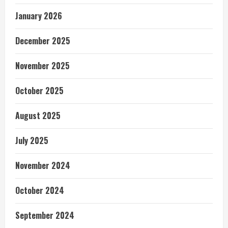
January 2026
December 2025
November 2025
October 2025
August 2025
July 2025
November 2024
October 2024
September 2024