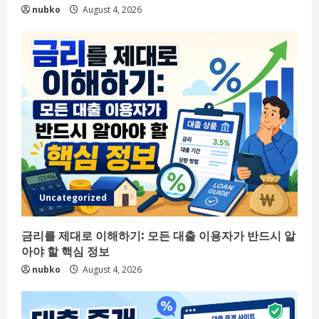
nubko
August 4, 2026
Uncategorized
금리를 제대로 이해하기: 모든 대출 이용자가 반드시 알
아야 할 핵심 정보
nubko
August 4, 2026