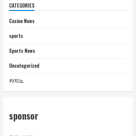
CATEGORIES
Casino News
sports
Sports News
Uncategorized
카지노
sponsor