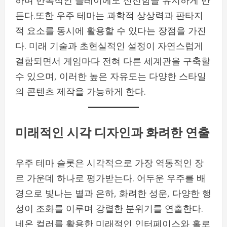
든다.또한 우주 테마는 과학적 상상력과 판타지
적 요소를 동시에 활용할 수 있다는 장점을 가진
다. 미래 기술과 초현실적인 설정이 자연스럽게
결합되면서 게임마다 전혀 다른 세계관을 구축할
수 있으며, 이러한 높은 자유도는 다양한 스타일
의 콘텐츠 제작을 가능하게 한다.
미래적인 시각 디자인과 화려한 연출
우주 테마 슬롯은 시각적으로 가장 역동적인 장
르 가운데 하나로 평가받는다. 어두운 우주를 배
경으로 빛나는 별과 은하, 화려한 성운, 다양한 행
성이 조화를 이루며 강렬한 분위기를 연출한다.
네온 컬러를 활용한 미래적인 인터페이스와 홀로