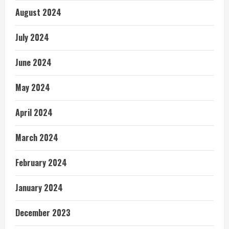
August 2024
July 2024
June 2024
May 2024
April 2024
March 2024
February 2024
January 2024
December 2023