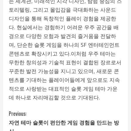
는 세계관, 미래적인 시각 디자인, 탐험 중심의 스
토리텔링, 그리고 몰입감을 극대화하는 사운드
디자인을 통해 독창적인 플레이 경험을 제공한
다. 현실에서는 경험하기 어려운 우주 공간을 배
경으로 다양한 모험과 발견의 즐거움을 전달하
며, 단순한 슬롯 게임을 하나의 SF 엔터테인먼트
콘텐츠로 확장시키고 있다.이처럼 우주 테마는
무한한 창의성과 기술적 표현이 결합된 장르로서
꾸준한 발전 가능성을 지니고 있으며, 새로운 콘
텐츠를 기대하는 플레이어들에게 앞으로도 지속
적으로 사랑받는 대표적인 슬롯 게임 테마 가운
데 하나로 자리매김할 것으로 기대된다.
C
Previous:
자연 테마 슬롯이 편안한 게임 경험을 만드는 방
o
식