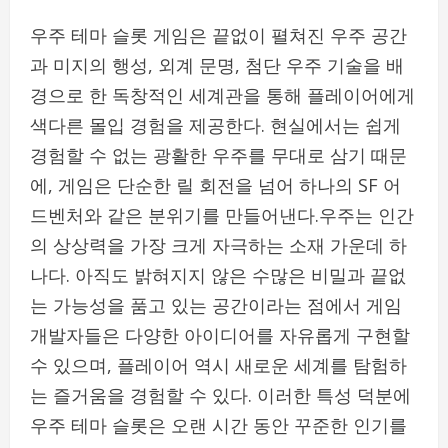
우주 테마 슬롯 게임은 끝없이 펼쳐진 우주 공간
과 미지의 행성, 외계 문명, 첨단 우주 기술을 배
경으로 한 독창적인 세계관을 통해 플레이어에게
색다른 몰입 경험을 제공한다. 현실에서는 쉽게
경험할 수 없는 광활한 우주를 무대로 삼기 때문
에, 게임은 단순한 릴 회전을 넘어 하나의 SF 어
드벤처와 같은 분위기를 만들어낸다.우주는 인간
의 상상력을 가장 크게 자극하는 소재 가운데 하
나다. 아직도 밝혀지지 않은 수많은 비밀과 끝없
는 가능성을 품고 있는 공간이라는 점에서 게임
개발자들은 다양한 아이디어를 자유롭게 구현할
수 있으며, 플레이어 역시 새로운 세계를 탐험하
는 즐거움을 경험할 수 있다. 이러한 특성 덕분에
우주 테마 슬롯은 오랜 시간 동안 꾸준한 인기를