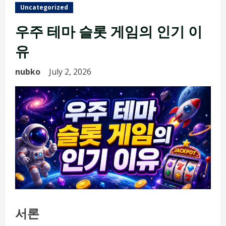
Uncategorized
우주 테마 슬롯 게임의 인기 이
유
nubko
July 2, 2026
서론