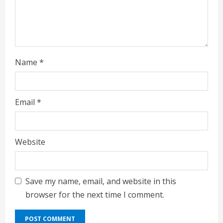
i
n
g
Name
*
Email
*
Website
Save my name, email, and website in this
browser for the next time I comment.