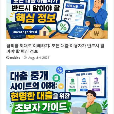
Uncategorized
금리를 제대로 이해하기: 모든 대출 이용자가 반드시 알
아야 할 핵심 정보
nubko
August 4, 2026