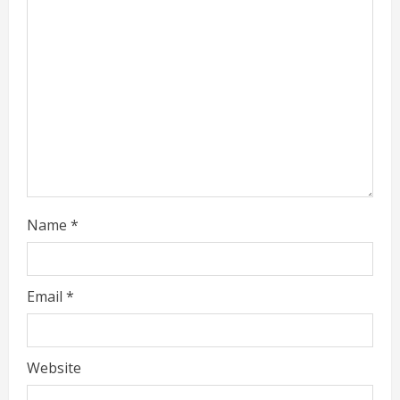
e
a
d
i
n
g
Name
*
Email
*
Website