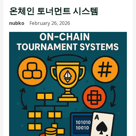
온체인 토너먼트 시스템
nubko
February 26, 2026