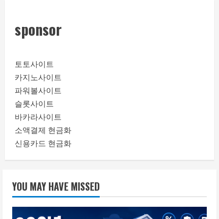
sponsor
토토사이트
카지노사이트
파워볼사이트
슬롯사이트
바카라사이트
소액결제 현금화
신용카드 현금화
YOU MAY HAVE MISSED