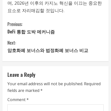
며, 2026년 이후의 카지노 혁신을 이끄는 중요한
요소로 자리매김할 것입니다.
C
Previous:
DeFi 통합 도박 메커니즘
o
Next:
n
암호화폐 보너스와 법정화폐 보너스 비교
t
i
Leave a Reply
n
Your email address will not be published.
Required
u
fields are marked
*
e
Comment
*
R