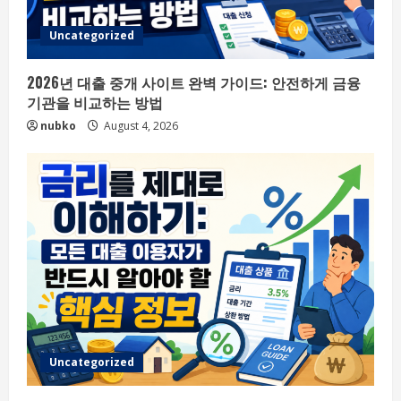
Uncategorized
2026년 대출 중개 사이트 완벽 가이드: 안전하게 금융
기관을 비교하는 방법
nubko
August 4, 2026
Uncategorized