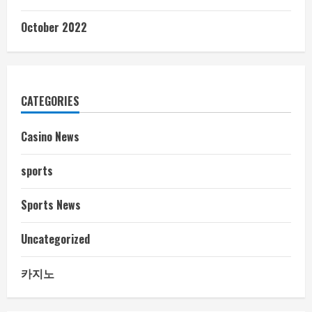
October 2022
CATEGORIES
Casino News
sports
Sports News
Uncategorized
카지노