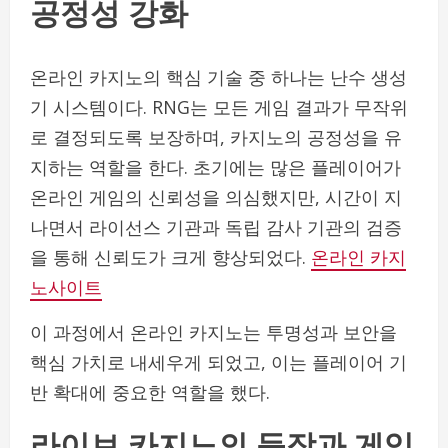
공정성 강화
온라인 카지노의 핵심 기술 중 하나는 난수 생성
기 시스템이다. RNG는 모든 게임 결과가 무작위
로 결정되도록 보장하며, 카지노의 공정성을 유
지하는 역할을 한다. 초기에는 많은 플레이어가
온라인 게임의 신뢰성을 의심했지만, 시간이 지
나면서 라이선스 기관과 독립 감사 기관의 검증
을 통해 신뢰도가 크게 향상되었다.
온라인 카지
노사이트
이 과정에서 온라인 카지노는 투명성과 보안을
핵심 가치로 내세우게 되었고, 이는 플레이어 기
반 확대에 중요한 역할을 했다.
라이브 카지노의 등장과 게임