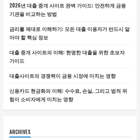
2026년 대출 중개 사이트 완벽 가이드: 안전하게 금융
기관을 비교하는 방법
금리를 제대로 이해하기: 모든 대출 이용자가 반드시 알
아야 할 핵심 정보
대출 중개 사이트의 이해: 현명한 대출을 위한 초보자
가이드
대출사이트의 경쟁력이 금융 시장에 미치는 영향
신용카드 현금화의 이해: 수수료, 손실, 그리고 법적 위
험이 소비자에게 미치는 영향
ARCHIVES