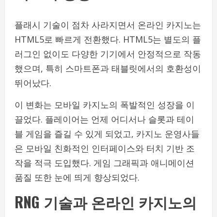
플래시 기술이 점차 사라지면서 온라인 카지노는
HTML5로 빠르게 전환했다. HTML5는 별도의 플
러그인 없이도 다양한 기기에서 안정적으로 작동
했으며, 특히 스마트폰과 태블릿에서의 호환성이
뛰어났다.
이 변화는 모바일 카지노의 폭발적인 성장을 이
끌었다. 플레이어는 언제 어디서나 슬롯과 테이
블 게임을 즐길 수 있게 되었고, 카지노 운영사들
은 모바일 친화적인 인터페이스와 터치 기반 조
작을 적극 도입했다. 게임 그래픽과 애니메이션
품질 또한 눈에 띄게 향상되었다.
RNG 기술과 온라인 카지노의