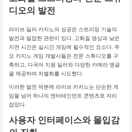
디오의 발전
라이브 딜러 카지노의 성공은 스트리밍 기술의
발전과 밀접한 관련이 있다. 고화질 영상과 낮은
지연 시간은 실시간 게임에 필수적인 요소다. 주
요 카지노 게임 개발사들은 전문 스튜디오를 구
축하고, 다국어 지원 딜러와 다양한 카메라 앵글
을 제공하며 차별화를 시도했다.
이러한 발전 덕분에 라이브 카지노는 단순한 게
임을 넘어 하나의 엔터테인먼트 콘텐츠로 자리
잡았다.
사용자 인터페이스와 몰입감
의 진화