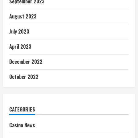
September 2023
August 2023
July 2023
April 2023
December 2022
October 2022
CATEGORIES
Casino News