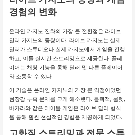
경험의 변화
온라인 카지노 진화의 가장 큰 전환점은 라이브
딜러 카지노의 등장이다. 라이브 카지노는 실제
딜러가 스튜디오나 실제 카지노에서 게임을 진행
하고, 이를 실시간 스트리밍으로 제공한다. 플레
이어는 채팅 기능을 통해 딜러 및 다른 플레이어
와 소통할 수 있다.
이 기술은 온라인 카지노의 가장 큰 약점이었던
현장감 부족 문제를 크게 해소했다. 블랙잭, 룰렛,
바카라와 같은 테이블 게임은 라이브 딜러 형식
을 통해 훨씬 현실적인 경험을 제공하게 되었다.
고화질 스트리밍과 전문 스튜