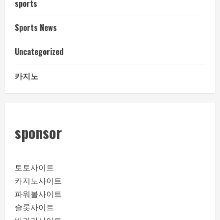
sports
Sports News
Uncategorized
카지노
sponsor
토토사이트
카지노사이트
파워볼사이트
슬롯사이트