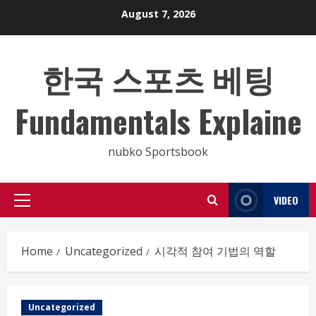
Skip
August 7, 2026
to
content
한국 스포츠 베팅
Fundamentals Explaine
nubko Sportsbook
VIDEO
Primary
Menu
Home
Uncategorized
시각적 참여 기법의 역할
Uncategorized