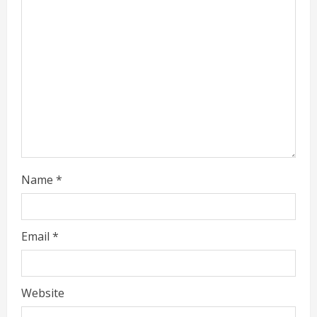
e
a
d
i
n
g
Name
*
Email
*
Website