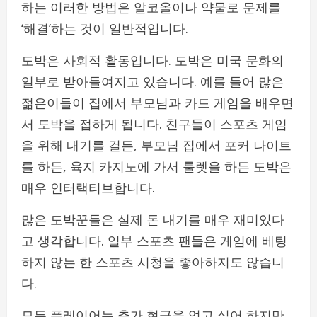
하는 이러한 방법은 알코올이나 약물로 문제를
‘해결’하는 것이 일반적입니다.
도박은 사회적 활동입니다. 도박은 미국 문화의
일부로 받아들여지고 있습니다. 예를 들어 많은
젊은이들이 집에서 부모님과 카드 게임을 배우면
서 도박을 접하게 됩니다. 친구들이 스포츠 게임
을 위해 내기를 걸든, 부모님 집에서 포커 나이트
를 하든, 육지 카지노에 가서 룰렛을 하든 도박은
매우 인터랙티브합니다.
많은 도박꾼들은 실제 돈 내기를 매우 재미있다
고 생각합니다. 일부 스포츠 팬들은 게임에 베팅
하지 않는 한 스포츠 시청을 좋아하지도 않습니
다.
모든 플레이어는 추가 현금을 얻고 싶어 하지만,