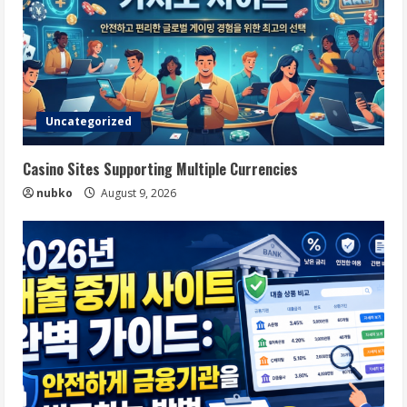
Uncategorized
Casino Sites Supporting Multiple Currencies
nubko
August 9, 2026