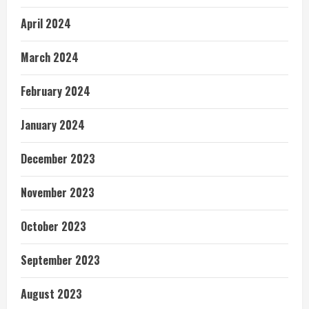
April 2024
March 2024
February 2024
January 2024
December 2023
November 2023
October 2023
September 2023
August 2023