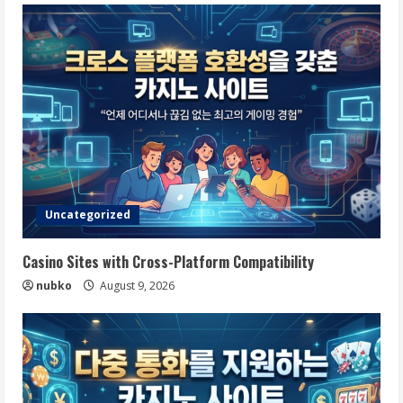
Uncategorized
Casino Sites with Cross-Platform Compatibility
nubko
August 9, 2026