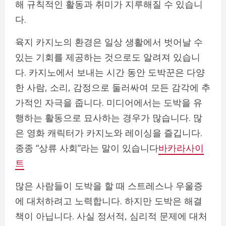
해 규칙적인 활동과 취미가 지루해질 수 있습니
다.
육지 카지노의 환경은 일상 생활에서 벗어날 수
있는 기회를 제공하는 것으로도 알려져 있습니
다. 카지노에서 보내는 시간 동안 도박꾼은 다양
한 사람, 소리, 감정으로 둘러싸여 모든 감각에 추
가적인 자극을 줍니다. 미디어에서는 도박을 유
행하는 활동으로 묘사하는 경우가 많습니다. 많
은 영화 캐릭터가 카지노와 레이싱을 즐깁니다.
종종 “상류 사회”라는 말이 있습니다
바카라사이
트
많은 사람들이 도박을 할 때 스트레스나 우울증
에 대처하려고 노력합니다. 하지만 도박은 해결
책이 아닙니다. 사실 정서적, 심리적 문제에 대처