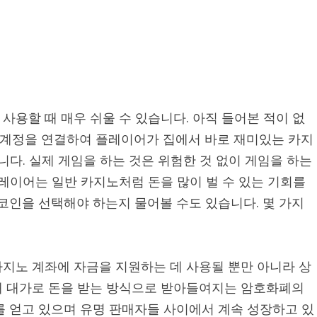
사용할 때 매우 쉬울 수 있습니다. 아직 들어본 적이 없
 계정을 연결하여 플레이어가 집에서 바로 재미있는 카지
니다. 실제 게임을 하는 것은 위험한 것 없이 게임을 하는
플레이어는 일반 카지노처럼 돈을 많이 벌 수 있는 기회를
트코인을 선택해야 하는지 물어볼 수도 있습니다. 몇 가지
지노 계좌에 자금을 지원하는 데 사용될 뿐만 아니라 상
때 대가로 돈을 받는 방식으로 받아들여지는 암호화폐의
를 얻고 있으며 유명 판매자들 사이에서 계속 성장하고 있