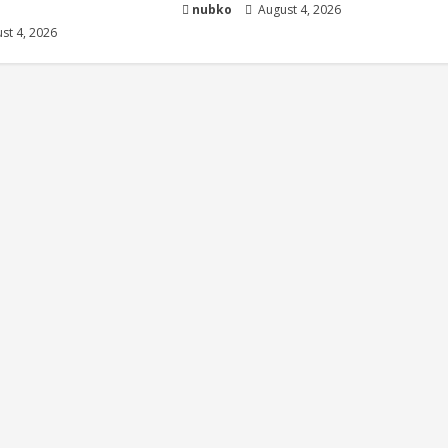
nubko
August 4, 2026
st 4, 2026