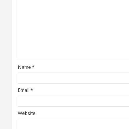
e
R
e
a
d
i
Name
*
n
g
Email
*
Website