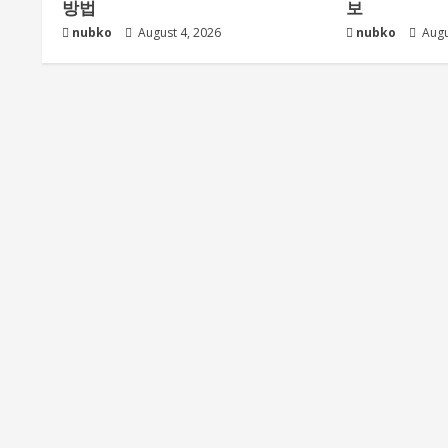
방법
보
nubko
August 4, 2026
nubko
Augu