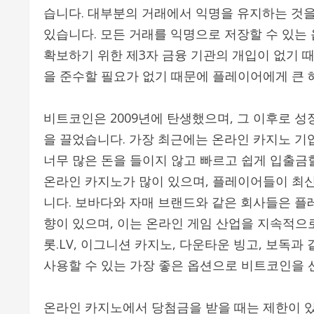
습니다. 대부분의 거래에서 익명을 유지하는 것
있습니다. 모든 거래를 익명으로 저장할 수 있는 
확보하기 위한 제3자 금융 기관의 개입이 없기 
을 준수할 필요가 없기 때문에 플레이어에게 큰 
비트코인은 2009년에 탄생했으며, 그 이후로 
을 끌었습니다. 가장 최근에는 온라인 카지노 
너무 많은 돈을 들이지 않고 빠르고 쉽게 입출금
온라인 카지노가 많이 있으며, 플레이어들이 최신
니다. 보바다와 자매 브랜드와 같은 회사들은 
향이 있으며, 이는 온라인 게임 산업을 지속적으로
롯.LV, 이그니션 카지노, 다운타운 빙고, 보독
사용할 수 있는 가장 좋은 옵션으로 비트코인을 
온라인 카지노에서 당첨금을 받을 때는 제한이 