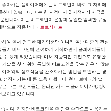
을 좋아하는 플레이어에게는 비트코인이 바로 그 자리에
옵션이 있습니다. 이는 한 지점에서 B 지점까지 자금을
때문입니다. 이는 비트코인이 은행과 동일한 엄격한 규정
혜택으로 작용합니다.
토토사이트
성장하여 앞서 언급한 대기업뿐만 아니라 일반 대중의 관심
기업들이 비트코인에 관여하기 시작하면서 플레이어들이
할 수 있게 되었습니다. 미래 지향적인 기업으로 유명한
 기술을 찾기 위해 특별히 비트코인을 찾는 경우가 많습
플레이어와의 상호작용을 간소화하는 방법을 도입하는 경
 성장시키는 데 큰 도움이 됩니다. 현재 보바다와 슬
과 같은 다른 브랜드들은 온라인 카지노 플레이어가 뱅킹에
선보이고 있습니다.
있습니다. 하지만 비트코인을 주 인출 수단으로 사용하는