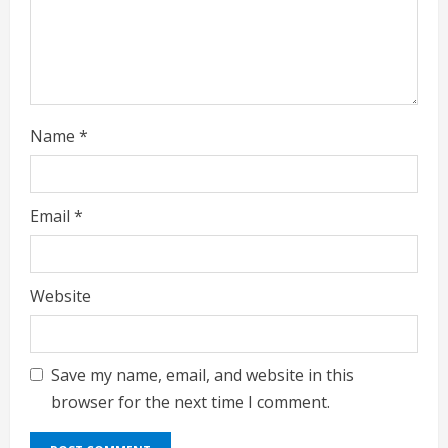
n
g
Name
*
Email
*
Website
Save my name, email, and website in this
browser for the next time I comment.