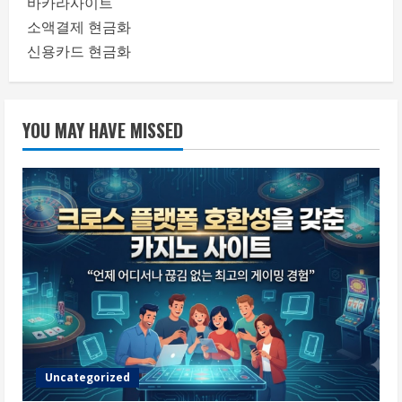
바카라사이트
소액결제 현금화
신용카드 현금화
YOU MAY HAVE MISSED
Uncategorized