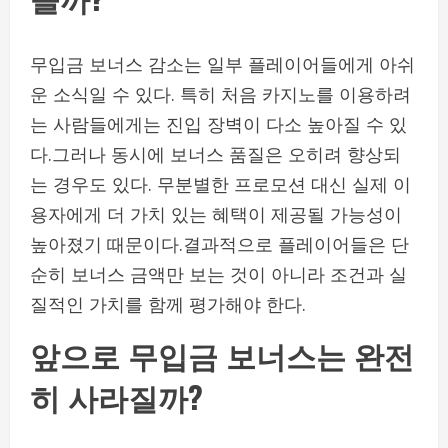
무입금 보너스 감소는 일부 플레이어들에게 아쉬
운 소식일 수 있다. 특히 처음 카지노를 이용하려
는 사람들에게는 진입 장벽이 다소 높아질 수 있
다.그러나 동시에 보너스 품질은 오히려 향상되
는 경우도 있다. 무분별한 프로모션 대신 실제 이
용자에게 더 가치 있는 혜택이 제공될 가능성이
높아졌기 때문이다.결과적으로 플레이어들은 단
순히 보너스 금액만 보는 것이 아니라 조건과 실
질적인 가치를 함께 평가해야 한다.
앞으로 무입금 보너스는 완전
히 사라질까?