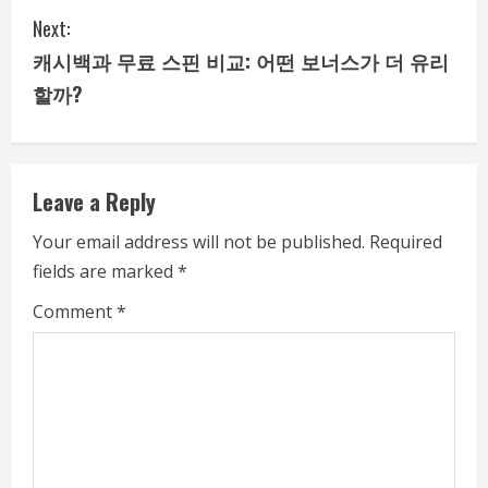
n
Next:
t
캐시백과 무료 스핀 비교: 어떤 보너스가 더 유리
i
할까?
n
u
Leave a Reply
e
Your email address will not be published.
Required
fields are marked
*
R
Comment
*
e
a
d
i