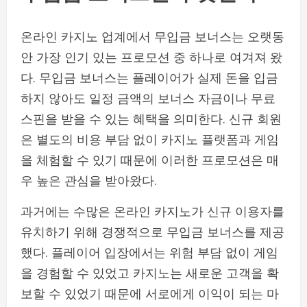
온라인 카지노 업계에서 무입금 보너스는 오랫동
안 가장 인기 있는 프로모션 중 하나로 여겨져 왔
다. 무입금 보너스는 플레이어가 실제 돈을 입금
하지 않아도 일정 금액의 보너스 자금이나 무료
스핀을 받을 수 있는 혜택을 의미한다. 신규 회원
은 별도의 비용 부담 없이 카지노 플랫폼과 게임
을 체험할 수 있기 때문에 이러한 프로모션은 매
우 높은 관심을 받아왔다.
과거에는 수많은 온라인 카지노가 신규 이용자를
유치하기 위해 경쟁적으로 무입금 보너스를 제공
했다. 플레이어 입장에서는 위험 부담 없이 게임
을 경험할 수 있었고 카지노는 새로운 고객을 확
보할 수 있었기 때문에 서로에게 이익이 되는 마