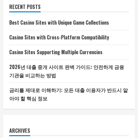
RECENT POSTS
Best Casino Sites with Unique Game Collections
Casino Sites with Cross-Platform Compatibility
Casino Sites Supporting Multiple Currencies
2026년 대출 중개 사이트 완벽 가이드: 안전하게 금융
기관을 비교하는 방법
금리를 제대로 이해하기: 모든 대출 이용자가 반드시 알
아야 할 핵심 정보
ARCHIVES