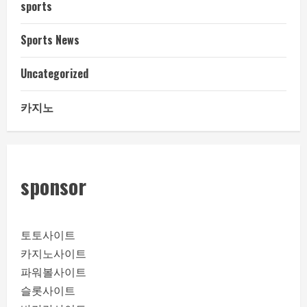
sports
Sports News
Uncategorized
카지노
sponsor
토토사이트
카지노사이트
파워볼사이트
슬롯사이트