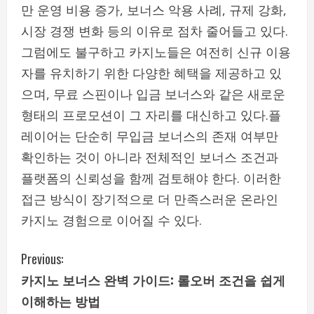
만 운영 비용 증가, 보너스 악용 사례, 규제 강화,
시장 경쟁 변화 등의 이유로 점차 줄어들고 있다.
그럼에도 불구하고 카지노들은 여전히 신규 이용
자를 유치하기 위한 다양한 혜택을 제공하고 있
으며, 무료 스핀이나 입금 보너스와 같은 새로운
형태의 프로모션이 그 자리를 대신하고 있다.플
레이어는 단순히 무입금 보너스의 존재 여부만
확인하는 것이 아니라 전체적인 보너스 조건과
플랫폼의 신뢰성을 함께 검토해야 한다. 이러한
접근 방식이 장기적으로 더 만족스러운 온라인
카지노 경험으로 이어질 수 있다.
C
Previous:
카지노 보너스 완벽 가이드: 롤오버 조건을 쉽게
o
이해하는 방법