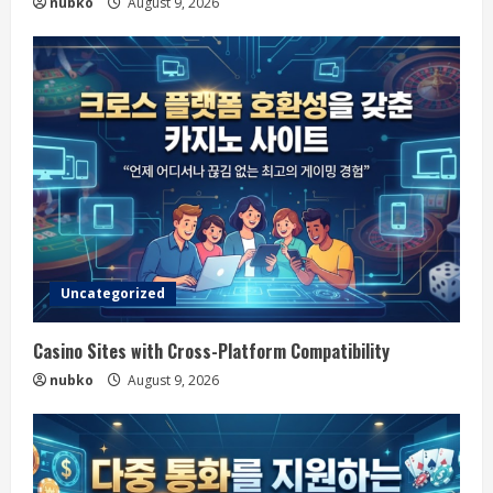
nubko
August 9, 2026
Uncategorized
Casino Sites with Cross-Platform Compatibility
nubko
August 9, 2026