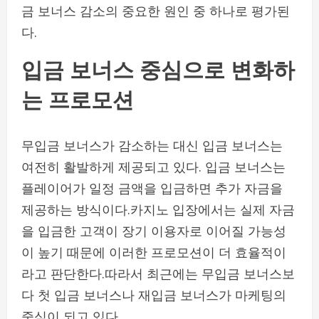
금 보너스 감소의 중요한 원인 중 하나로 평가된
다.
입금 보너스 중심으로 변화하
는 프로모션
무입금 보너스가 감소하는 대신 입금 보너스는
여전히 활발하게 제공되고 있다. 입금 보너스는
플레이어가 일정 금액을 입금하면 추가 자금을
제공하는 방식이다.카지노 입장에서는 실제 자금
을 입금한 고객이 장기 이용자로 이어질 가능성
이 높기 때문에 이러한 프로모션이 더 효율적이
라고 판단한다.따라서 최근에는 무입금 보너스보
다 첫 입금 보너스나 재입금 보너스가 마케팅의
중심이 되고 있다.