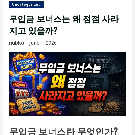
Uncategorized
무입금 보너스는 왜 점점 사라
지고 있을까?
nubko
June 1, 2026
무입금 보너스란 무엇인가?