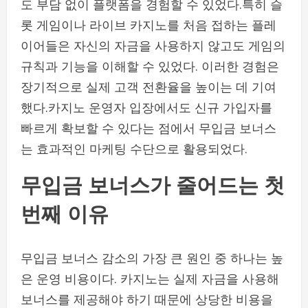
도 부담 없이 플랫폼을 경험할 수 있었다.특히 슬
롯 게임이나 라이브 카지노를 처음 접하는 플레
이어들은 자신의 자금을 사용하지 않고도 게임의
규칙과 기능을 이해할 수 있었다. 이러한 경험은
장기적으로 실제 고객 전환율을 높이는 데 기여
했다.카지노 운영자 입장에서도 신규 가입자를
빠르게 확보할 수 있다는 점에서 무입금 보너스
는 효과적인 마케팅 수단으로 활용되었다.
무입금 보너스가 줄어드는 첫
번째 이유
무입금 보너스 감소의 가장 큰 원인 중 하나는 높
은 운영 비용이다. 카지노는 실제 자금을 사용해
보너스를 제공해야 하기 때문에 상당한 비용을