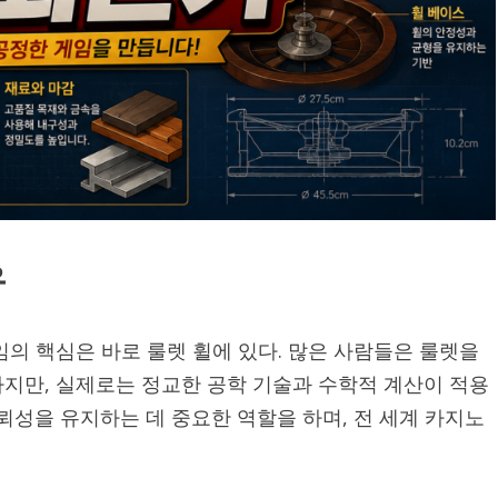
유
임의 핵심은 바로 룰렛 휠에 있다. 많은 사람들은 룰렛을
지만, 실제로는 정교한 공학 기술과 수학적 계산이 적용
뢰성을 유지하는 데 중요한 역할을 하며, 전 세계 카지노