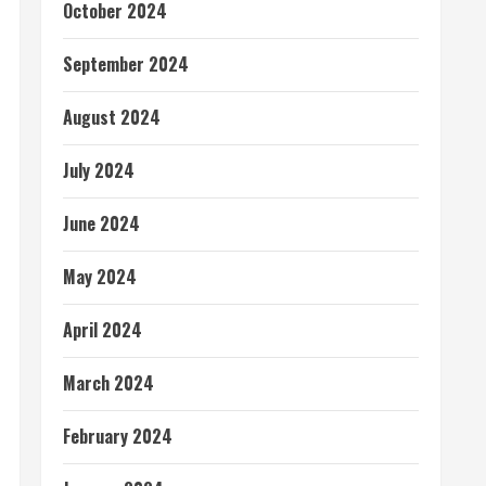
October 2024
September 2024
August 2024
July 2024
June 2024
May 2024
April 2024
March 2024
February 2024