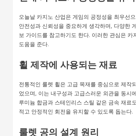
오늘날 카지노 산업은 게임의 공정성을 최우선으로
안전성과 신뢰성을 중요하게 생각하며, 다양한 
보 가이드를 참고하기도 한다. 이러한 관심은 카
도움을 준다.
휠 제작에 사용되는 재료
전통적인 룰렛 휠은 고급 목재를 중심으로 제작되
었으며, 이는 내구성과 고급스러운 외관을 동시에
루미늄 합금과 스테인리스 스틸 같은 금속 재료도
적고 안정적인 회전을 유지할 수 있도록 돕는다.
룰렛 공의 설계 원리