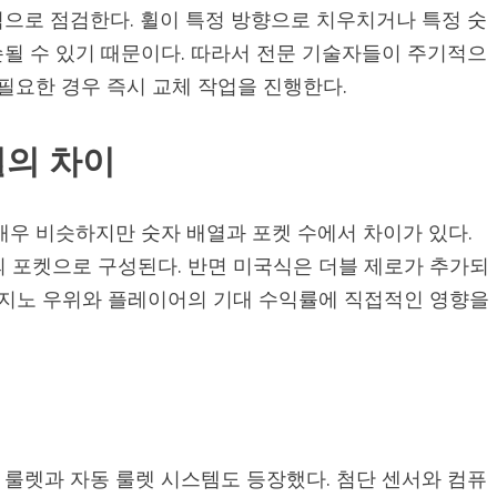
으로 점검한다. 휠이 특정 방향으로 치우치거나 특정 숫
될 수 있기 때문이다. 따라서 전문 기술자들이 주기적으
필요한 경우 즉시 교체 작업을 진행한다.
휠의 차이
매우 비슷하지만 숫자 배열과 포켓 수에서 차이가 있다.
의 포켓으로 구성된다. 반면 미국식은 더블 제로가 추가되
 카지노 우위와 플레이어의 기대 수익률에 직접적인 영향을
룰렛과 자동 룰렛 시스템도 등장했다. 첨단 센서와 컴퓨