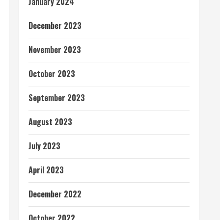
January 2024
December 2023
November 2023
October 2023
September 2023
August 2023
July 2023
April 2023
December 2022
October 2022