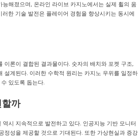
가능해졌으며, 온라인 라이브 카지노에서는 실제 휠의 움
 이러한 기술 발전은 플레이어 경험을 향상시키는 동시에
률 이론이 결합된 결과물이다. 숫자의 배치와 포켓 구조,
해 설계된다. 이러한 수학적 원리는 카지노 우위를 일정하
수 있도록 돕는다.
전할까
 역시 지속적으로 발전하고 있다. 인공지능 기반 모니터
 공정성을 제공할 것으로 기대된다. 또한 가상현실과 증강