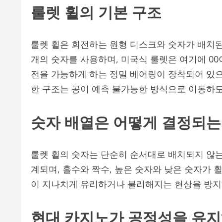
룰렛 휠의 기본 구조
룰렛 휠은 회전하는 원형 디스크와 숫자가 배치된 
개의 숫자를 사용하며, 미국식 룰렛은 여기에 00
전을 가능하게 하는 정밀 베어링이 장착되어 있으
한 구조는 공이 예측 불가능한 방식으로 이동하도
숫자 배열은 어떻게 결정되
룰렛 휠의 숫자는 단순히 순서대로 배치되지 않는
계되며, 홀수와 짝수, 높은 숫자와 낮은 숫자가 
이 지나치게 유리하거나 불리해지는 현상을 방지
현대 카지노가 공정성을 유지