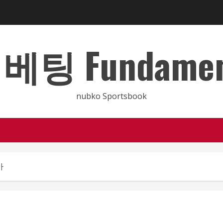
 Fundamental
nubko Sportsbook
가