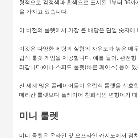
형적으로 검정색과 흰색으로 표시된 1부터 36까지
을 가지고 있습니다.
이 버전의 룰렛에서 가장 큰 배당은 단일 숫자에 베
이것은 다양한 베팅과 실험의 자유도가 높은 매
럽식 룰렛 게임을 제공합니다. 예를 들어, 관전형
라갑니다)이나 스피드 룰렛(빠른 페이스) 등이 있
전 세계 많은 플레이어들이 유럽식 룰렛을 선호합니
메리칸 룰렛보다 플레이어 친화적인 변형이기 때
미니 룰렛
미니 룰렛은 온라인 및 오프라인 카지노에서 점차