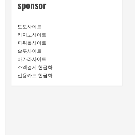
sponsor
토토사이트
카지노사이트
파워볼사이트
슬롯사이트
바카라사이트
소액결제 현금화
신용카드 현금화