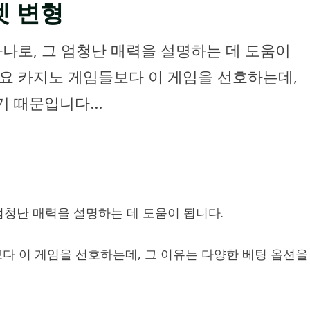
렛 변형
하나로, 그 엄청난 매력을 설명하는 데 도움이
주요 카지노 게임들보다 이 게임을 선호하는데,
 때문입니다...
 엄청난 매력을 설명하는 데 도움이 됩니다.
다 이 게임을 선호하는데, 그 이유는 다양한 베팅 옵션을