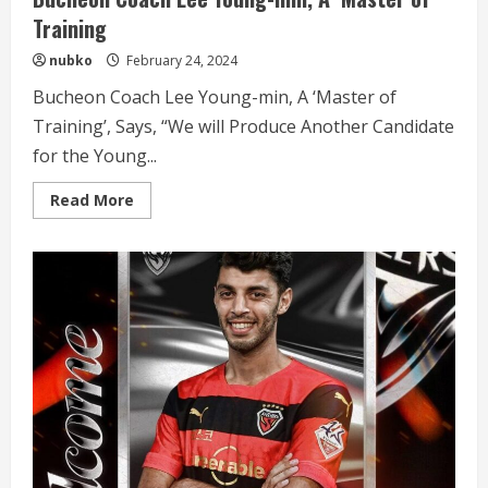
Training
nubko
February 24, 2024
Bucheon Coach Lee Young-min, A ‘Master of
Training’, Says, “We will Produce Another Candidate
for the Young...
Read
Read More
more
about
Bucheon
Coach
Lee
Young-
min,
A
‘Master
of
Training