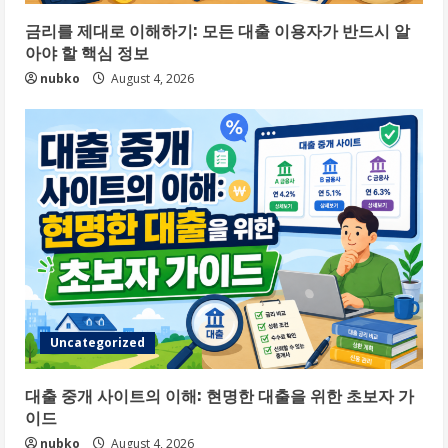
금리를 제대로 이해하기: 모든 대출 이용자가 반드시 알
아야 할 핵심 정보
nubko
August 4, 2026
Uncategorized
대출 중개 사이트의 이해: 현명한 대출을 위한 초보자 가
이드
nubko
August 4, 2026