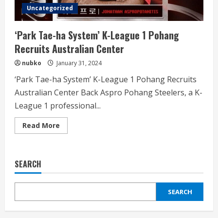
Uncategorized
‘Park Tae-ha System’ K-League 1 Pohang
Recruits Australian Center
nubko
January 31, 2024
‘Park Tae-ha System’ K-League 1 Pohang Recruits
Australian Center Back Aspro Pohang Steelers, a K-
League 1 professional...
Read
Read More
more
about
‘Park
Tae-
ha
SEARCH
System’
K-
League
1
SEARCH
Pohang
Recruits
Australian
Center