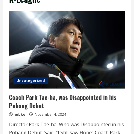
Uncategorized
Coach Park Tae-ha, was Disappointed in his
Pohang Debut
nubko
November 4, 2024
Director Park Tae-ha, Who was Disappointed in his
Pohang Debut, Said, “I Still saw Hope” Coach Park...