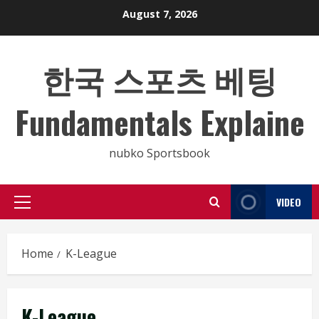
Skip
August 7, 2026
to
content
한국 스포츠 베팅
Fundamentals Explaine
nubko Sportsbook
VIDEO
Primary
Menu
Home
K-League
K-League