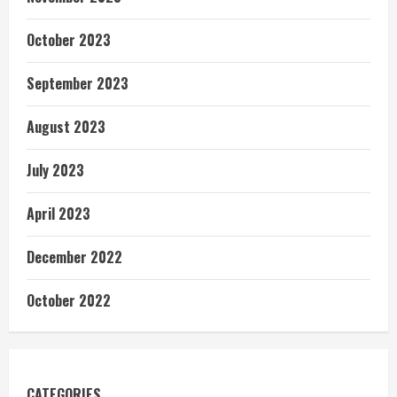
October 2023
September 2023
August 2023
July 2023
April 2023
December 2022
October 2022
CATEGORIES