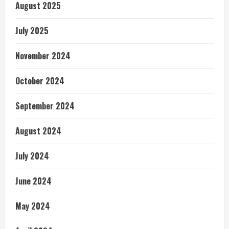
August 2025
July 2025
November 2024
October 2024
September 2024
August 2024
July 2024
June 2024
May 2024