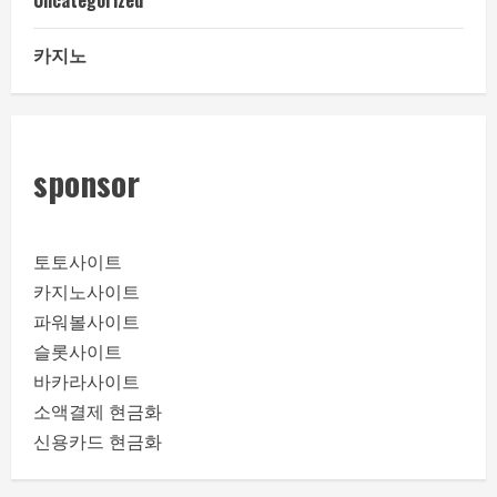
Uncategorized
카지노
sponsor
토토사이트
카지노사이트
파워볼사이트
슬롯사이트
바카라사이트
소액결제 현금화
신용카드 현금화