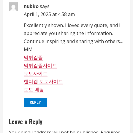
nubko
says:
April 1, 2025 at 4:58 am
Excellently shown. I loved every quote, and I
appreciate you sharing the information.
Continue inspiring and sharing with others…
MM
먹튀검증
먹튀검증사이트
토토사이트
핸디캡 토토사이트
토토 베팅
REPLY
Leave a Reply
Your email address will not be published.
Required