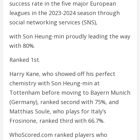
success rate in the five major European
leagues in the 2023-2024 season through
social networking services (SNS),
with Son Heung-min proudly leading the way
with 80%.
Ranked 1st.
Harry Kane, who showed off his perfect
chemistry with Son Heung-min at
Tottenham before moving to Bayern Munich
(Germany), ranked second with 75%, and
Matthias Soule, who plays for Italy’s
Frosinone, ranked third with 66.7%.
WhoScored.com ranked players who