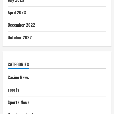
July 2023
April 2023
December 2022
October 2022
CATEGORIES
Casino News
sports
Sports News