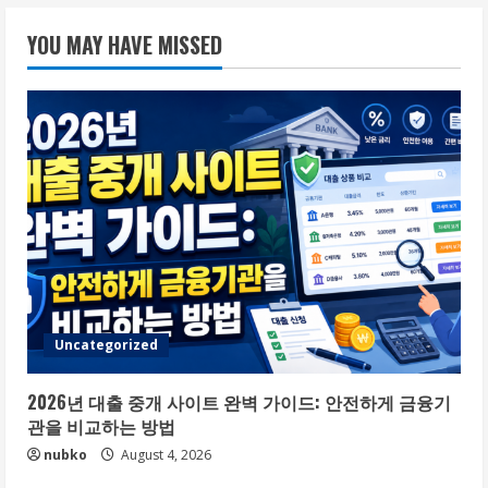
YOU MAY HAVE MISSED
Uncategorized
2026년 대출 중개 사이트 완벽 가이드: 안전하게 금융기
관을 비교하는 방법
nubko
August 4, 2026