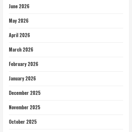
June 2026
May 2026
April 2026
March 2026
February 2026
January 2026
December 2025
November 2025
October 2025