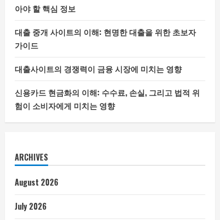
아야 할 핵심 정보
대출 중개 사이트의 이해: 현명한 대출을 위한 초보자
가이드
대출사이트의 경쟁력이 금융 시장에 미치는 영향
신용카드 현금화의 이해: 수수료, 손실, 그리고 법적 위
험이 소비자에게 미치는 영향
ARCHIVES
August 2026
July 2026