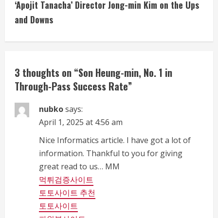
t
‘Apojit Tanacha’ Director Jong-min Kim on the Ups
i
and Downs
n
u
3 thoughts on “
Son Heung-min, No. 1 in
e
Through-Pass Success Rate
”
R
nubko
says:
e
April 1, 2025 at 4:56 am
a
Nice Informatics article. I have got a lot of
information. Thankful to you for giving
d
great read to us… MM
먹튀검증사이트
i
토토사이트 추천
n
토토사이트