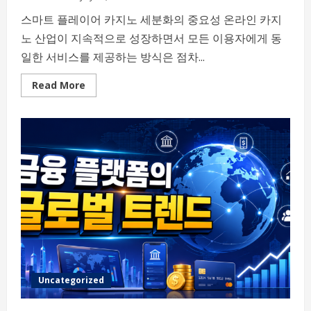
스마트 플레이어 카지노 세분화의 중요성 온라인 카지
노 산업이 지속적으로 성장하면서 모든 이용자에게 동
일한 서비스를 제공하는 방식은 점차...
Read
Read More
more
about
스
마
트
플
레
이
어
카
지
노
세
분
화
가
만
드
는
데
Uncategorized
이
터
기