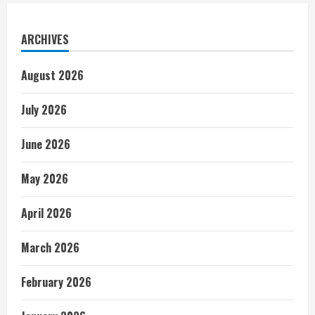
ARCHIVES
August 2026
July 2026
June 2026
May 2026
April 2026
March 2026
February 2026