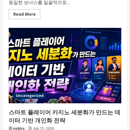
동일한 보너스를 일괄적으로...
Read
Read More
more
about
동
적
보
너
스
오
퍼
가
만
드
는
개
인
화
된
사
용
자
Uncategorized
경
험
과
스마트 플레이어 카지노 세분화가 만드는 데
마
케
이터 기반 개인화 전략
팅
혁
신
nubko
July 15, 2026