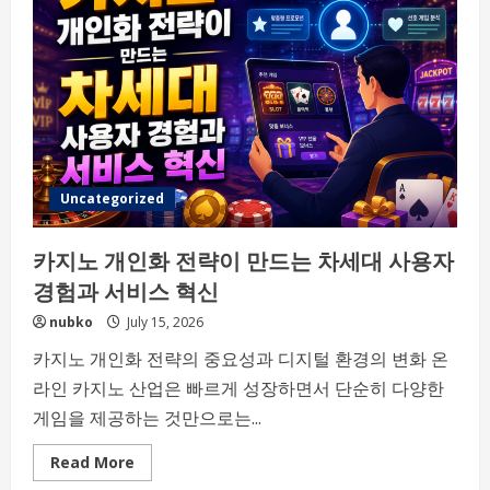
Uncategorized
카지노 개인화 전략이 만드는 차세대 사용자
경험과 서비스 혁신
nubko
July 15, 2026
카지노 개인화 전략의 중요성과 디지털 환경의 변화 온
라인 카지노 산업은 빠르게 성장하면서 단순히 다양한
게임을 제공하는 것만으로는...
Read
Read More
more