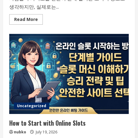
생각하지만, 실제로는...
Read
Read More
more
about
Odds
of
winning
at
the
casino
–
Here
the
games
you
should
consider
Uncategorized
How to Start with Online Slots
nubko
July 19, 2026