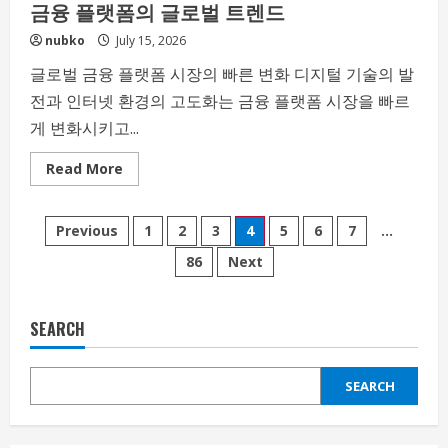
금융 플랫폼의 글로벌 트렌드
반
개
인
nubko
July 15, 2026
화
전
글로벌 금융 플랫폼 시장의 빠른 변화 디지털 기술의 발
략
전과 인터넷 환경의 고도화는 금융 플랫폼 시장을 빠르
게 변화시키고...
Read
Read More
more
about
금
Posts
융
Previous
1
2
3
4
5
6
7
…
플
랫
86
Next
pagination
폼
의
글
로
벌
SEARCH
트
렌
드
SEARCH