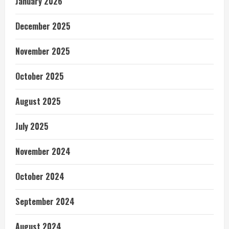
January 2026
December 2025
November 2025
October 2025
August 2025
July 2025
November 2024
October 2024
September 2024
August 2024