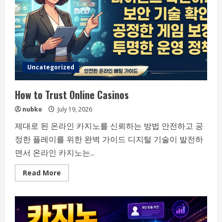
Casino
Uncategorized
How to Trust Online Casinos
nubko
July 19, 2026
제대로 된 온라인 카지노를 신뢰하는 방법 안전하고 공
정한 플레이를 위한 완벽 가이드 디지털 기술이 발전하
면서 온라인 카지노는...
Read
Read More
more
about
How
to
Trust
Online
Casinos