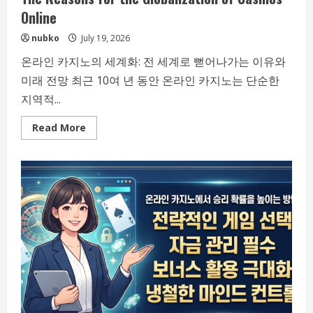
Online
nubko
July 19, 2026
온라인 카지노의 세계화: 전 세계로 뻗어나가는 이유와
미래 전망 최근 10여 년 동안 온라인 카지노는 단순한
지역적...
Read
Read More
more
about
The
Reasons
for
the
Globalization
of
Casinos
Online