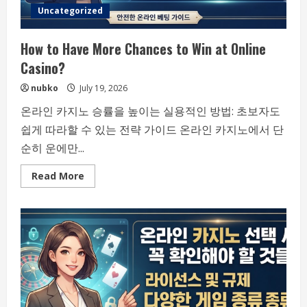
Uncategorized
How to Have More Chances to Win at Online
Casino?
nubko
July 19, 2026
온라인 카지노 승률을 높이는 실용적인 방법: 초보자도
쉽게 따라할 수 있는 전략 가이드 온라인 카지노에서 단
순히 운에만...
Read
Read More
more
about
How
to
Have
More
Chances
to
Win
at
Online
Casino?