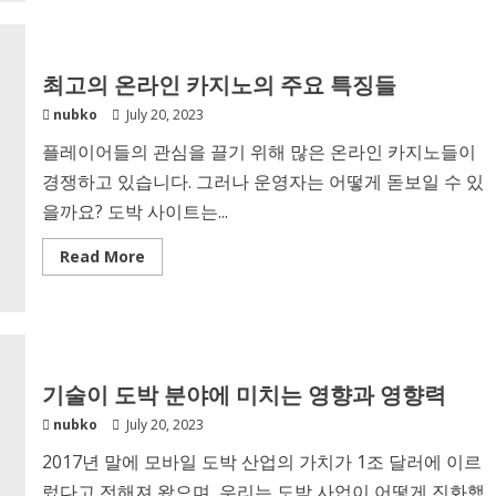
나
이
요?
브
카
지
노
최고의 온라인 카지노의 주요 특징들
대
온
nubko
July 20, 2023
라
인
카
플레이어들의 관심을 끌기 위해 많은 온라인 카지노들이
지
노:
경쟁하고 있습니다. 그러나 운영자는 어떻게 돋보일 수 있
어
떤
을까요? 도박 사이트는...
것
이
Read
더
Read More
more
나
about
은
최
가
고
요?
의
온
라
인
기술이 도박 분야에 미치는 영향과 영향력
카
지
nubko
July 20, 2023
노
의
주
2017년 말에 모바일 도박 산업의 가치가 1조 달러에 이르
요
특
렀다고 전해져 왔으며, 우리는 도박 사업이 어떻게 진화했