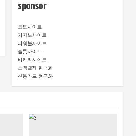
sponsor
토토사이트
카지노사이트
파워볼사이트
슬롯사이트
바카라사이트
소액결제 현금화
신용카드 현금화