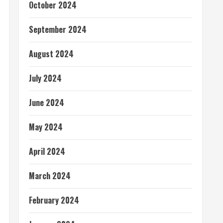
October 2024
September 2024
August 2024
July 2024
June 2024
May 2024
April 2024
March 2024
February 2024