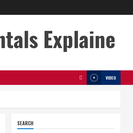
s Explaine
VIDEO
SEARCH