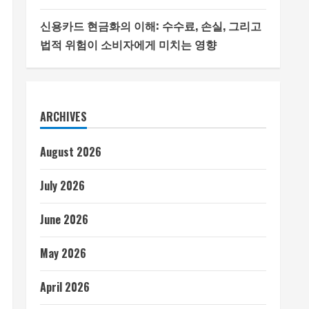
신용카드 현금화의 이해: 수수료, 손실, 그리고
법적 위험이 소비자에게 미치는 영향
ARCHIVES
August 2026
July 2026
June 2026
May 2026
April 2026