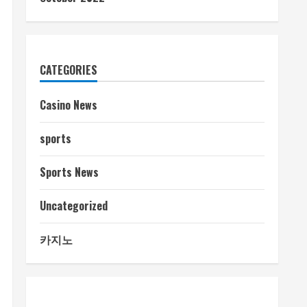
CATEGORIES
Casino News
sports
Sports News
Uncategorized
카지노