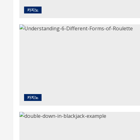
카지노
카지노