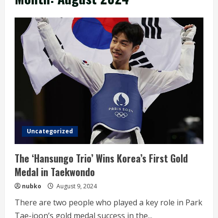
Uncategorized
The ‘Hansungo Trio’ Wins Korea’s First Gold
Medal in Taekwondo
nubko
August 9, 2024
There are two people who played a key role in Park
Tae-joon’s gold medal success in the...