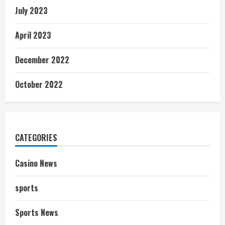
July 2023
April 2023
December 2022
October 2022
CATEGORIES
Casino News
sports
Sports News