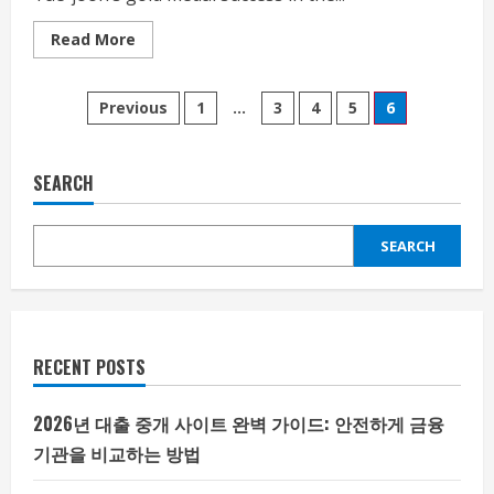
Read
Read More
more
about
The
Posts
‘Hansungo
Previous
1
…
3
4
5
6
Trio’
Wins
pagination
Korea’s
First
Gold
SEARCH
Medal
in
Taekwondo
SEARCH
RECENT POSTS
2026년 대출 중개 사이트 완벽 가이드: 안전하게 금융
기관을 비교하는 방법