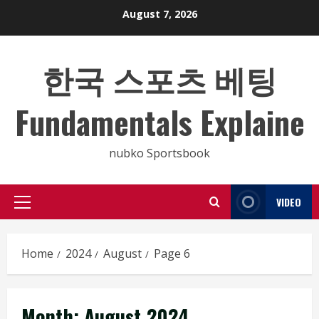
Skip
August 7, 2026
to
content
한국 스포츠 베팅
Fundamentals Explaine
nubko Sportsbook
VIDEO
Primary
Menu
Home
2024
August
Page 6
Month:
August 2024