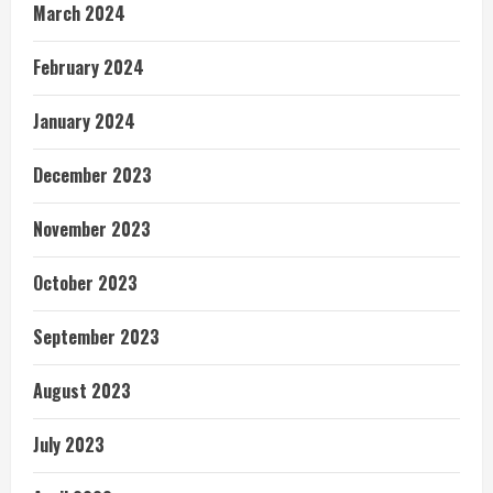
March 2024
February 2024
January 2024
December 2023
November 2023
October 2023
September 2023
August 2023
July 2023