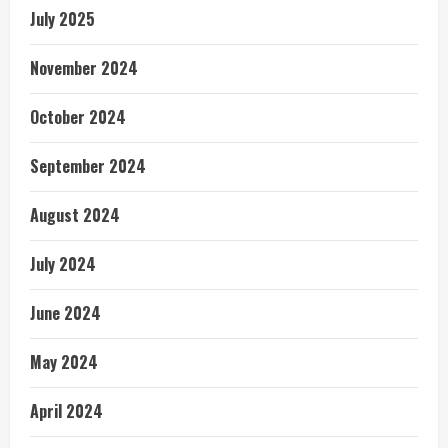
July 2025
November 2024
October 2024
September 2024
August 2024
July 2024
June 2024
May 2024
April 2024