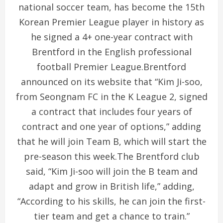
national soccer team, has become the 15th
Korean Premier League player in history as
he signed a 4+ one-year contract with
Brentford in the English professional
football Premier League.Brentford
announced on its website that “Kim Ji-soo,
from Seongnam FC in the K League 2, signed
a contract that includes four years of
contract and one year of options,” adding
that he will join Team B, which will start the
pre-season this week.The Brentford club
said, “Kim Ji-soo will join the B team and
adapt and grow in British life,” adding,
“According to his skills, he can join the first-
tier team and get a chance to train.”