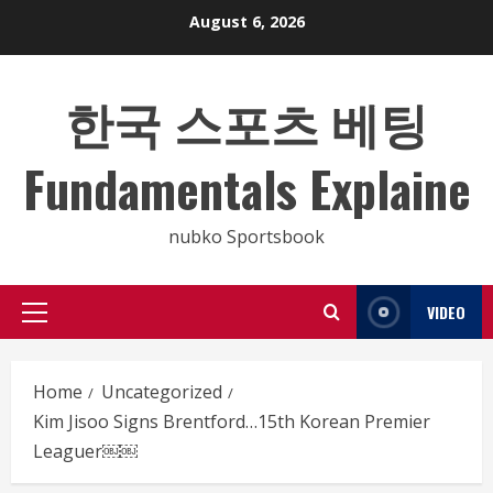
Skip
August 6, 2026
to
content
한국 스포츠 베팅
Fundamentals Explaine
nubko Sportsbook
VIDEO
Primary
Menu
Home
Uncategorized
Kim Jisoo Signs Brentford…15th Korean Premier
Leaguer￼￼