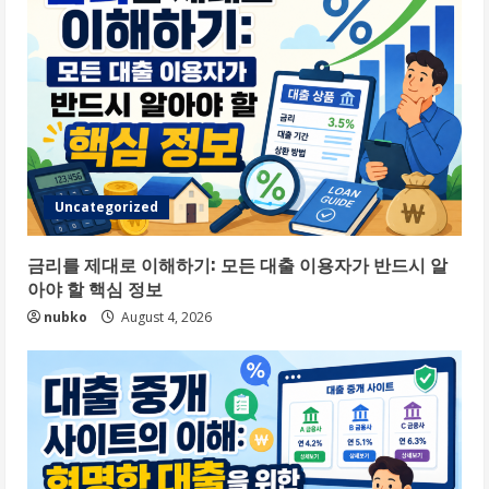
Uncategorized
금리를 제대로 이해하기: 모든 대출 이용자가 반드시 알
아야 할 핵심 정보
nubko
August 4, 2026