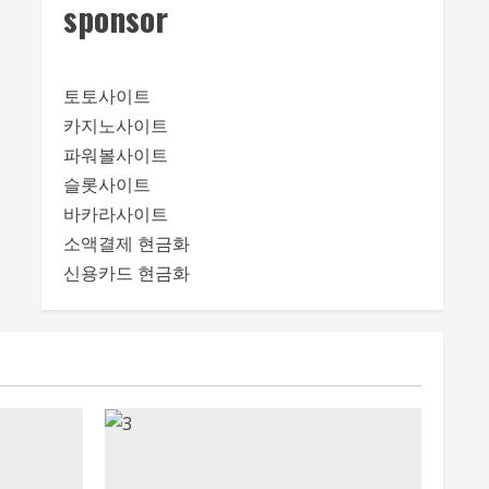
sponsor
토토사이트
카지노사이트
파워볼사이트
슬롯사이트
바카라사이트
소액결제 현금화
신용카드 현금화