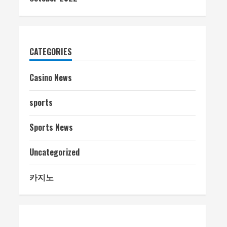
CATEGORIES
Casino News
sports
Sports News
Uncategorized
카지노