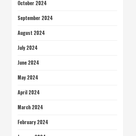
October 2024
September 2024
August 2024
July 2024
June 2024
May 2024
April 2024
March 2024
February 2024