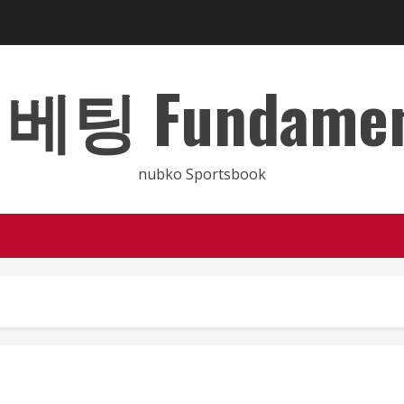
 Fundamental
nubko Sportsbook